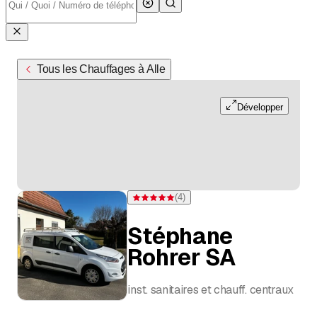
Tous les Chauffages à Alle
Développer
(
4
)
Note 5 sur 5 étoiles pour 4 évaluations
Stéphane
Rohrer SA
inst. sanitaires et chauff. centraux