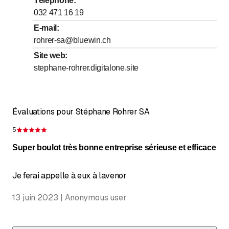
Téléphone
:
jusqu’à
jusqu’à
Jeudi
7
:
30
-
12
:
00
/ 13
:
15
-
17
:
30
032 471 16 19
jusqu’à
jusqu’à
Vendredi
7
:
30
-
12
:
00
/ 13
:
15
-
16
:
00
E-mail
:
rohrer-sa@bluewin.ch
Samedi
Fermé
Site web
:
Dimanche
Fermé
stephane-rohrer.digitalone.site
Dépannage
Évaluations pour Stéphane Rohrer SA
5
Évaluation de 5 sur 5 étoiles
Super boulot très bonne entreprise sérieuse et efficace
Je ferai appelle à eux à lavenor
13 juin 2023 | Anonymous user