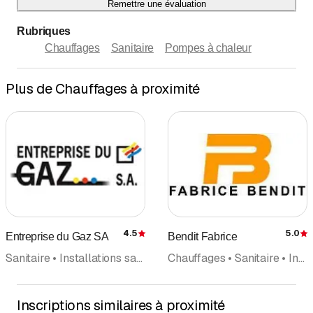
Remettre une évaluation
Rubriques
Chauffages
Sanitaire
Pompes à chaleur
Plus de Chauffages à proximité
4.5
5.0
Entreprise du Gaz SA
Bendit Fabrice
Évaluation
É
Sanitaire • Installations sanitaires • Chauffages • Gaz • Dépannage • Climatisation • Rénovation salle de bain • Sanitaire, Service d'Urgence
Chauffages • Sanitaire • Installations sanitaires
Inscriptions similaires à proximité