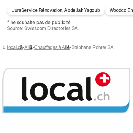
JuraService Rénovation, Abdellah Yagoub
Woodco En
*
ne souhaite pas de publicité
Source:
Swisscom Directories SA
•
•
•
local.ch
Alle
Chauffages à Alle
Stéphane Rohrer SA