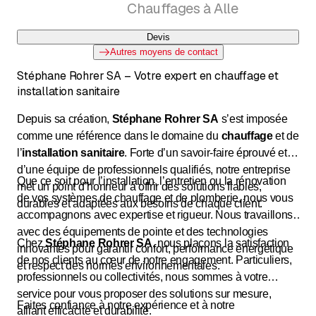
Chauffages à Alle
Devis
Autres moyens de contact
Stéphane Rohrer SA – Votre expert en chauffage et
installation sanitaire
Depuis sa création,
Stéphane Rohrer SA
s’est imposée
comme une référence dans le domaine du
chauffage
et de
l’
installation sanitaire
. Forte d’un savoir-faire éprouvé et
d’une équipe de professionnels qualifiés, notre entreprise
Que ce soit pour l’installation, l’entretien ou la rénovation
met un point d’honneur à offrir des solutions fiables,
de vos systèmes de chauffage et de plomberie, nous vous
durables et adaptées aux besoins de chaque client.
accompagnons avec expertise et rigueur. Nous travaillons
avec des équipements de pointe et des technologies
Chez
Stéphane Rohrer SA
, nous plaçons la satisfaction
innovantes pour garantir confort, performance énergétique
de nos clients au cœur de notre engagement. Particuliers,
et respect des normes environnementales.
professionnels ou collectivités, nous sommes à votre
service pour vous proposer des solutions sur mesure,
Faites confiance à notre expérience et à notre
alliant efficacité et durabilité.