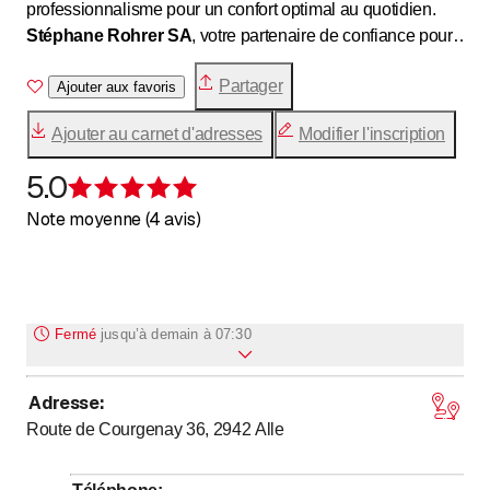
professionnalisme pour un confort optimal au quotidien.
Stéphane Rohrer SA
, votre partenaire de confiance pour
tous vos projets de chauffage et d’installation sanitaire.
Partager
Ajouter aux favoris
Ajouter au carnet d'adresses
Modifier l'inscription
5.0
Évaluation de 5 sur 5 étoiles
Note moyenne (4 avis)
Fermé
jusqu’à
demain à 07:30
Adresse
:
jusqu’à
jusqu’à
Lundi
7
:
30
-
12
:
00
/ 13
:
15
-
17
:
30
Route de Courgenay 36, 2942
Alle
jusqu’à
jusqu’à
Mardi
7
:
30
-
12
:
00
/ 13
:
15
-
17
:
30
jusqu’à
jusqu’à
Mercredi
7
:
30
-
12
:
00
/ 13
:
15
-
17
:
30