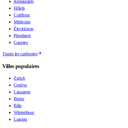
Restaurants
Hôtels
Coiffeurs
Médecins
Électriciens
Plombiers
Garages
Toutes les catégories
Villes populaires
Zurich
Genève
Lausanne
Berne
Bâle
Winterthour
Lugano