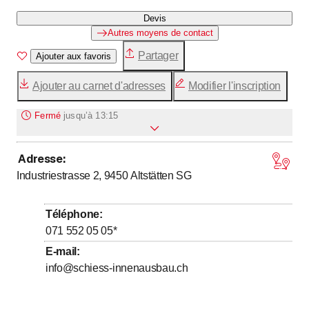
Devis
Autres moyens de contact
Partager
Ajouter aux favoris
Ajouter au carnet d'adresses
Modifier l'inscription
Fermé
jusqu’à
13:15
Adresse
:
jusqu’à
jusqu’à
Lundi
7
:
00
-
12
:
00
/ 13
:
15
-
17
:
30
Industriestrasse 2, 9450
Altstätten SG
jusqu’à
jusqu’à
Mardi
7
:
00
-
12
:
00
/ 13
:
15
-
17
:
30
jusqu’à
jusqu’à
Mercredi
7
:
00
-
12
:
00
/ 13
:
15
-
17
:
30
Téléphone
:
jusqu’à
jusqu’à
Jeudi
7
:
00
-
12
:
00
/ 13
:
15
-
17
:
30
071 552 05 05
*
jusqu’à
jusqu’à
Vendredi
7
:
00
-
12
:
00
/ 13
:
15
-
16
:
30
E-mail
:
info@schiess-innenausbau.ch
Samedi
Fermé
Dimanche
Fermé