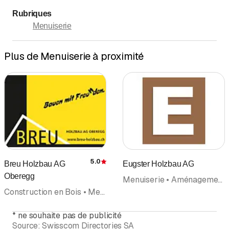
Rubriques
Menuiserie
Plus de Menuiserie à proximité
5.0
Breu Holzbau AG
Eugster Holzbau AG
Évaluation
Oberegg
Menuiserie • Aménagements d'intérieurs • Charpentes en bois • Reconstruction • Construction en Bois
Construction en Bois • Menuiserie • Aménagements d'intérieurs • Charpentes en bois • Rénovation • Fabrication de portes • Assainissements
*
ne souhaite pas de publicité
Source:
Swisscom Directories SA