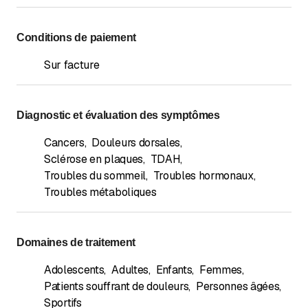
de dos, œdèmes, préparation à
l'accouchement
Conditions de paiement
Pour les enfants : troubles de la concentration,
hyperactivité, énurésie, troubles digestifs, tics
Sur facture
Diagnostic et évaluation des symptômes
Cancers
,
Douleurs dorsales
,
Sclérose en plaques
,
TDAH
,
Troubles du sommeil
,
Troubles hormonaux
,
Troubles métaboliques
Domaines de traitement
Adolescents
,
Adultes
,
Enfants
,
Femmes
,
Patients souffrant de douleurs
,
Personnes âgées
,
Sportifs