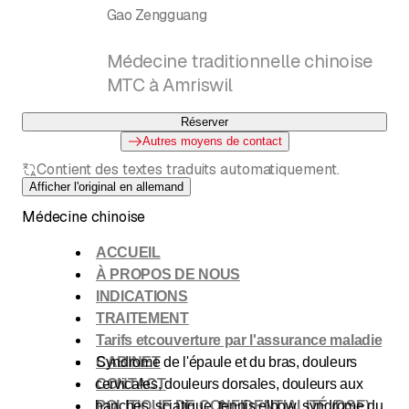
Gao Zengguang
Médecine traditionnelle chinoise
MTC à Amriswil
Réserver
Autres moyens de contact
Contient des textes traduits automatiquement.
Afficher l'original en allemand
Médecine chinoise
ACCUEIL
À PROPOS
DE NOUS
INDICATIONS
TRAITEMENT
Tarifs
et
couverture par l'assurance maladie
CABINET
Syndrome de l'épaule et du bras, douleurs
cervicales, douleurs dorsales, douleurs aux
CONTACT
hanches, sciatique, tennis elbow, syndrome du
POLITIQUE DE CONFIDENTIALITÉ
(
DSE
)