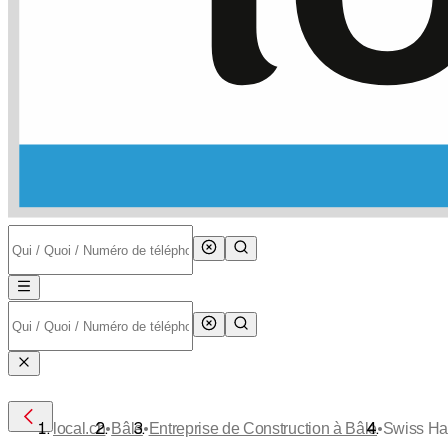
•
•
•
local.ch
Bâle
Entreprise de Construction à Bâle
Swiss Ha