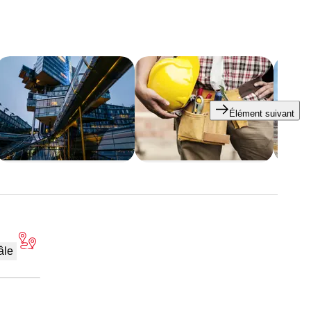
Élément suivant
âle
truction et de la rénovation, vous pouvez compter sur