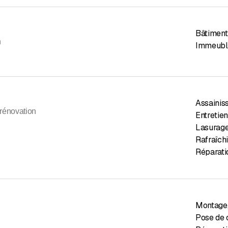
Bâtiment
n
Immeubl
Assainis
 rénovation
Entretie
Lasurage
Rafraîch
Réparat
Montage
Pose de c