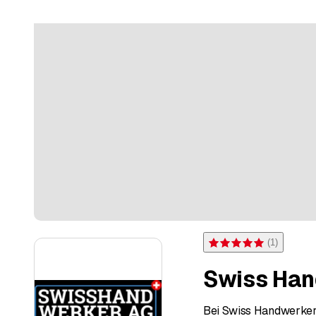
(
1
)
Note 5 sur 5 étoiles pour 
Swiss Ha
Bei Swiss Handwerker A