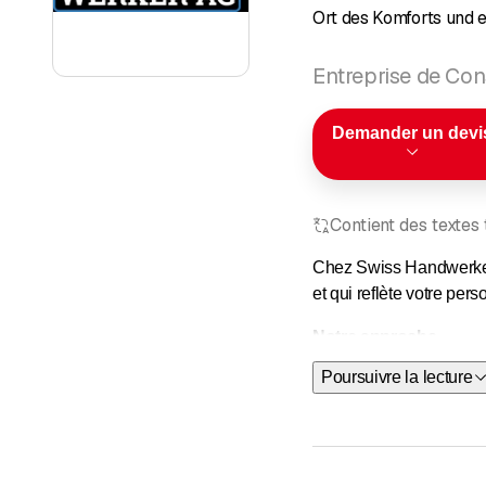
Ort des Komforts und e
Entreprise de Con
Demander un devi
Contient des textes
Chez Swiss Handwerker 
et qui reflète votre pe
Notre approche
Poursuivre la lecture
Notre approche se carac
garantir le bon déroulem
architectes afin de mett
Swiss Handwerker AG es