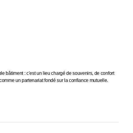
bâtiment : c'est un lieu chargé de souvenirs, de confort
 comme un partenariat fondé sur la confiance mutuelle.
lisé. Nous vous accompagnons du début à la fin afin de
n étroite collaboration avec les ménages privés et les
 domaine du bâtiment.