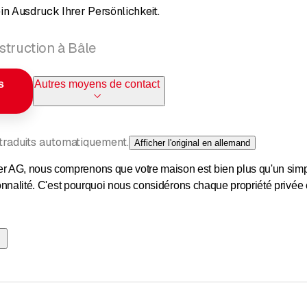
in Ausdruck Ihrer Persönlichkeit.
struction à Bâle
s
Autres moyens de contact
 traduits automatiquement.
Afficher l'original en allemand
AG, nous comprenons que votre maison est bien plus qu'un simple 
rsonnalité. C'est pourquoi nous considérons chaque propriété privée
térise par la qualité, la fiabilité et un accompagnement personna
ent de votre projet et de dépasser vos attentes. Nous travaillons e
re en œuvre chaque détail à la perfection.
t spécialisée dans les transformations et les rénovations dans le