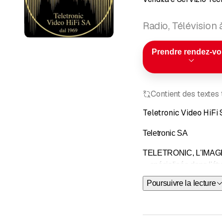
Radio, Télévision 
Prendre rendez-v
Contient des textes
Teletronic Video HiFi
Teletronic SA
TELETRONIC, L'IMAG
... spécialisée dans l'ét
Poursuivre la lecture
Fondée en 1969, après
Nous avons voulu redres
toujours à l'avant-garde