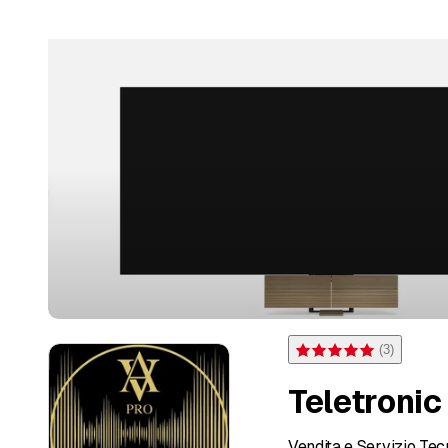
(
3
)
Note 5 sur 5 étoiles pour 
Teletronic
Vendita e Servizio Te