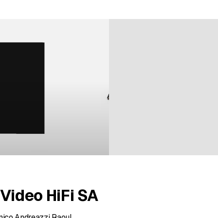
3 évaluations
 Video HiFi SA
cnico Andreazzi Raoul