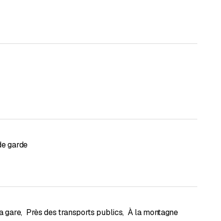
il et effectuons les réglages individuellement.
onfort - il vaut mieux reprendre votre appareil aujourd'hui
ng sans acompte jusqu'à 48 mois, garantie incluse ou
de garde
ionnel, en particulier avec les écrans tactiles/interactifs
e, Spectral, JMC, Dali, Samsung, Technics, Panasonic,
udio, T.A.C., Thorens, Vincent, NAD, Rowen, Aria, Cabasse,
udio, RTI, Block, UPC, Rotel, Denon et bien d'autres
a gare
,
Près des transports publics
,
À la montagne