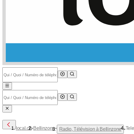
•
•
local.ch
Bellinzone
Tele
•
Radio, Télévision à Bellinzone