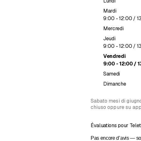
Lundi
besoins. Nous sommes d
Mardi
Planification et installat
jusqu’à
9
:
00
-
12
:
00
/ 1
Nous planifions et insta
Mercredi
Atelier spécialisé :
Jeudi
Nous effectuons des rép
jusqu’à
9
:
00
-
12
:
00
/ 1
appareils achetés aille
Vendredi
Élimination :
jusqu’à
9
:
00
-
12
:
00
/ 1
L'environnement nous t
Samedi
d'emballage, mais aussi
Dimanche
l'environnement.
Extension de la garantie
Sabato mesi di giugno
Sur demande, nous prolo
chiuso oppure su ap
pas de payer des frais 
Service de location :
Évaluations pour Telet
Nous vous louons nos art
Pas encore d’avis — so
d'achat, nous déduisons 