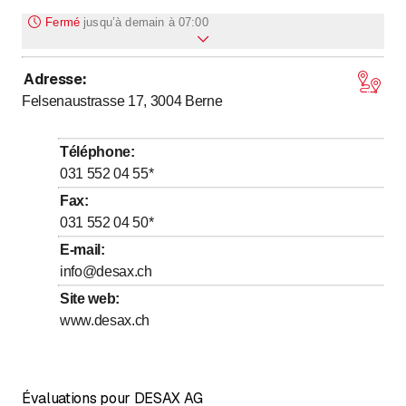
Fermé
jusqu’à
demain à 07:00
Adresse
:
jusqu’à
jusqu’à
Lundi
7
:
00
-
12
:
00
/ 13
:
00
-
17
:
00
Felsenaustrasse 17, 3004
Berne
jusqu’à
jusqu’à
Mardi
7
:
00
-
12
:
00
/ 13
:
00
-
17
:
00
jusqu’à
jusqu’à
Mercredi
7
:
00
-
12
:
00
/ 13
:
00
-
17
:
00
Téléphone
:
jusqu’à
jusqu’à
Jeudi
7
:
00
-
12
:
00
/ 13
:
00
-
17
:
00
031 552 04 55
*
jusqu’à
jusqu’à
Vendredi
7
:
00
-
12
:
00
/ 13
:
00
-
17
:
00
Fax
:
031 552 04 50
*
Samedi
Fermé
E-mail
:
Dimanche
Fermé
info@desax.ch
Site web
:
Nous vous conseillons volontiers - 031 552 04 55
www.desax.ch
Évaluations pour DESAX AG