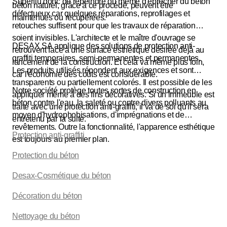
Superflu donc de repeindre ou même d'ébrécher du béton
béton naturel, grâce à ce procédé, peuvent être
défectueux car quelques réparations, reprofilages et
maintenues ou récupérées.
retouches suffisent pour que les travaux de réparation
soient invisibles. L'architecte et le maître d'ouvrage se
DESAX SA applique des solutions de protection anti-
retrouvent face à une surface esthétique désirée déjà au
graffiti temporaires, semi-permanentes et permanentes.
lancement de la construction. Et cela va même plus loin,
Les produits utilisés répondent aux exigences et sont
car l'économie des coûts est considérable.
transparents ou partiellement colorés. Il est possible de les
Notre société protège toutes sortes de construction en
appliquer même à des fins décoratives. Si un immeuble est
béton contre l'eau, la saleté ou contre divers polluants au
traité avec une protection anti-graffiti, il va de soi qu'il sera
moyen d'hydrophobisations, d'imprégnations et de
entretenu par la suite.
revêtements. Outre la fonctionnalité, l'apparence esthétique
Protection anti-graffiti
est toujours au premier plan.
Protection du béton
Desax-Cosmétique du béton
Décoration du béton
Nettoyage du béton