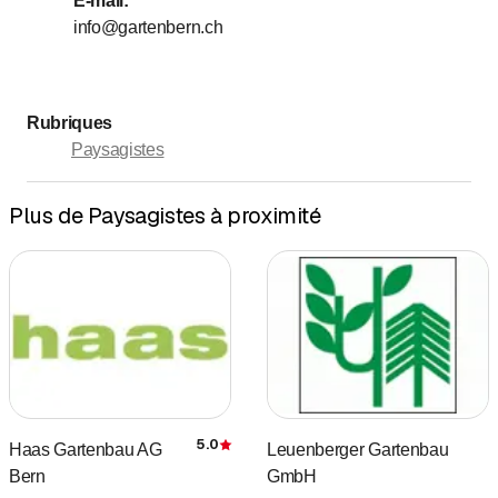
E-mail
:
Dimanche
Fermé
info@gartenbern.ch
Rubriques
Paysagistes
Plus de Paysagistes à proximité
5.0
Haas Gartenbau AG
Leuenberger Gartenbau
Évaluation
Bern
GmbH