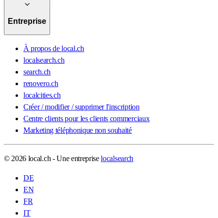
Entreprise
À propos de local.ch
localsearch.ch
search.ch
renovero.ch
localcities.ch
Créer / modifier / supprimer l'inscription
Centre clients pour les clients commerciaux
Marketing téléphonique non souhaité
© 2026 local.ch - Une entreprise
localsearch
DE
EN
FR
IT