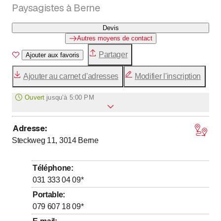
Paysagistes à Berne
Devis
Autres moyens de contact
Partager
Ajouter aux favoris
Ajouter au carnet d'adresses
Modifier l'inscription
Ouvert
jusqu’à
5:00 PM
Adresse
:
jusqu’à
jusqu’à
Lundi
8
:
00
-
12
:
00
/ 13
:
00
-
17
:
00
Steckweg 11, 3014
Berne
jusqu’à
jusqu’à
Mardi
8
:
00
-
12
:
00
/ 13
:
00
-
17
:
00
jusqu’à
jusqu’à
Mercredi
8
:
00
-
12
:
00
/ 13
:
00
-
17
:
00
Téléphone
:
jusqu’à
jusqu’à
Jeudi
8
:
00
-
12
:
00
/ 13
:
00
-
17
:
00
031 333 04 09
*
jusqu’à
jusqu’à
Vendredi
8
:
00
-
12
:
00
/ 13
:
00
-
17
:
00
Portable
:
079 607 18 09
*
Samedi
Fermé