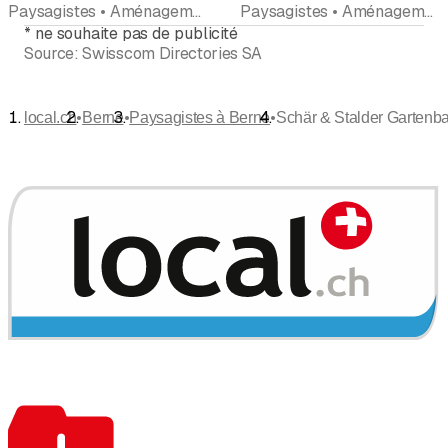
Paysagistes • Aménagements extérieurs • Entretien de jardin • Soins aux arbres
Paysagistes • Aménagements extérieurs • Entretien de jardin • Conciergerie, Entretien d'immeuble • Soins aux arbres • Reconstruction • Assainissements
*
ne souhaite pas de publicité
Source:
Swisscom Directories SA
•
•
•
local.ch
Berne
Paysagistes à Berne
Schär & Stalder Garten