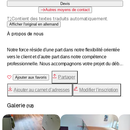
Devis
Autres moyens de contact
Contient des textes traduits automatiquement.
Afficher l'original en allemand
À propos de nous
Notre force réside d'une part dans notre flexibilité orientée
vers le client et d'autre part dans notre compétence
professionnelle. Nous accompagnons votre projet du début
à la fin. Le conseil sur place, la mise en œuvre de vos
Partager
idées sur papier et sur bois, le calcul des coûts, la
Ajouter aux favoris
réalisation et la livraison, ainsi que le suivi sont
Ajouter au carnet d'adresses
Modifier l'inscription
entièrement pris en charge par votre spécialiste personnel.
Nous pouvons ainsi vous garantir une proximité optimale
Galerie
avec le client.
(
12
)
Daniel Widmer a suivi sa formation en Suisse et à
l'étranger et a acquis de l'expérience auprès d'architectes