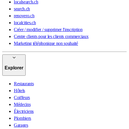
localsearch.ch
search.ch
renovero.ch
localcities.ch
Créer / modifier / supprimer l'inscription
Centre clients pour les clients commerciaux
Marketing téléphonique non souhaité
Explorer
Restaurants
Hôtels
Coiffeurs
Médecins
Électriciens
Plombiers
Garages