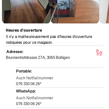
renommés en Suisse et à New York. L'atelier de
menuiserie Dänu existe depuis 1997. Depuis nos débuts,
nous nous réjouissons de voir notre fichier de clients
satisfaits s'allonger et de bénéficier d'un bouche-à-oreille
très actif.
Heures d’ouverture
Il n’y a malheureusement pas d’heures d’ouverture
indiquées pour ce magasin.
Adresse
:
Brunnenhofstrasse 27A, 3065
Bolligen
Portable
:
Auch Notfallnummer
079 330 06 26
*
WhatsApp
:
Auch Notfallnummer
079 330 06 26
*