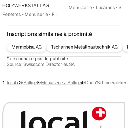
Évaluation
HOLZWERKSTATT AG
Menuiserie • Lucarnes • Services de Piquet • Réparations • Fabrication de portes • Assainissements • Dégâts d'eau, assainissement
Fenêtres • Menuiserie • Fabrication de portes • Parquet • Aménagements d'intérieurs • Construction en Bois • Insectes, protection contre
Inscriptions similaires à proximité
Marmobisa AG
Tschannen Metallbautechnik AG
*
ne souhaite pas de publicité
Source:
Swisscom Directories SA
•
•
•
local.ch
Bolligen
Menuiserie à Bolligen
Dänu'Schriineratelier