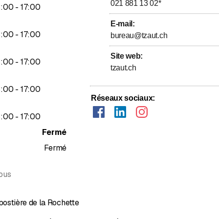
021 881 13 02
*
jusqu’à
3
:
00
-
17
:
00
E-mail
:
jusqu’à
3
:
00
-
17
:
00
bureau@tzaut.ch
Site web
:
jusqu’à
3
:
00
-
17
:
00
tzaut.ch
jusqu’à
3
:
00
-
17
:
00
Réseaux sociaux
:
jusqu’à
3
:
00
-
17
:
00
Fermé
Fermé
ous
ostière de la Rochette