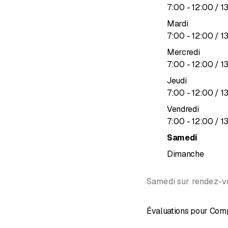
jusqu’à
7
:
00
-
12
:
00
/ 1
Mardi
jusqu’à
7
:
00
-
12
:
00
/ 1
Mercredi
jusqu’à
7
:
00
-
12
:
00
/ 1
Jeudi
jusqu’à
7
:
00
-
12
:
00
/ 1
Vendredi
jusqu’à
7
:
00
-
12
:
00
/ 1
Samedi
Dimanche
Samedi sur rendez-v
Évaluations pour Comp