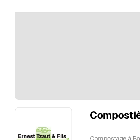
Compostiè
Compostage à Bo