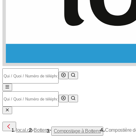
•
•
local.ch
Bottens
Compostière d
•
Compostage à Bottens