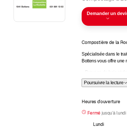
Demander un devi
Compostière de la Roc
Spécialisée dans le tra
Bottens vous offre une m
– Broyage de bois et d
Poursuivre la lecture
– Vente de compost et t
– Préparation de tous 
Heures d’ouverture
– Evacuation et transpo
Fermé
jusqu’à
lundi
Lundi