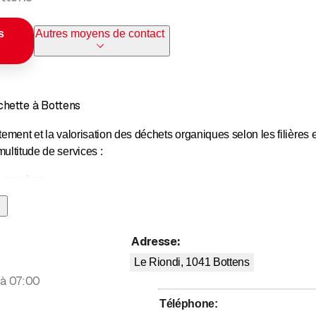
s
Autres moyens de contact
hette à Bottens
itement et la valorisation des déchets organiques selon les filière
ultitude de services :
e souches
erre végétale de première qualité
types de mélanges selon vos besoins
Adresse
:
Le Riondi, 1041
Bottens
rt de vos déchets verts
 à 07:00
Téléphone
: