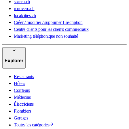
search.ch
renovero.ch
localcities.ch
Créer / modifier / supprimer l'inscription
Centre clients pour les clients commerciaux
Marketing téléphonique non souhaité
Explorer
Restaurants
Hôtels
Coiffeurs
Médecins
Électriciens
Plombiers
Garages
Toutes les catégories