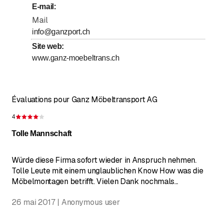
Samedi
Fermé
E-mail
:
en toute sécurité de marchandises fragiles et sont à la
pointe de la technologie.
Mail
Dimanche
Fermé
info@ganzport.ch
&nbsp;
Site web
:
www.ganz-moebeltrans.ch
Évaluations pour Ganz Möbeltransport AG
4
Évaluation de 4 sur 5 étoiles
Tolle Mannschaft
Würde diese Firma sofort wieder in Anspruch nehmen.
Tolle Leute mit einem unglaublichen Know How was die
Möbelmontagen betrifft. Vielen Dank nochmals...
26 mai 2017 | Anonymous user