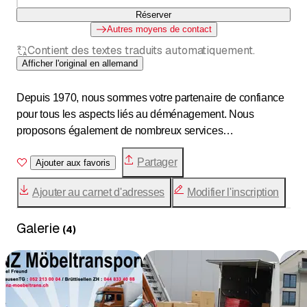
Réserver
Autres moyens de contact
Contient des textes traduits automatiquement.
Afficher l'original en allemand
Depuis 1970, nous sommes votre partenaire de confiance
pour tous les aspects liés au déménagement. Nous
proposons également de nombreux services
supplémentaires autour du déménagement. Nos domaines
Partager
de prédilection sont les suivants :
Ajouter aux favoris
Ajouter au carnet d'adresses
Modifier l'inscription
Déménagement privé :
Vous pouvez enfin emménager dans votre nouvelle
Galerie
maison ou votre nouvel appartement. Avec nous comme
(
4
)
partenaire, vous bénéficiez d'un déménagement sans
problème, professionnel et rapide, de A à Z.
Déménagement d'entreprise :