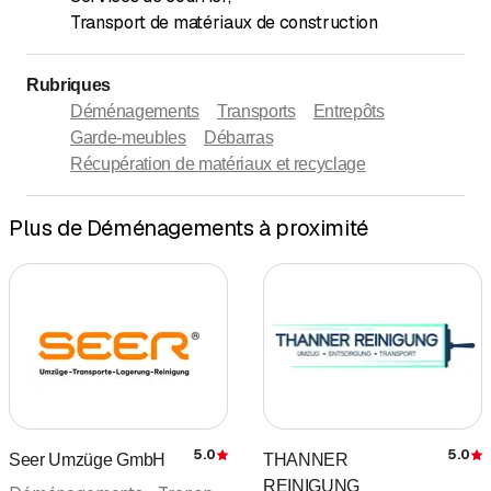
Transport de matériaux de construction
Rubriques
Déménagements
Transports
Entrepôts
Garde-meubles
Débarras
Récupération de matériaux et recyclage
Plus de Déménagements à proximité
5.0
5.0
Seer Umzüge GmbH
THANNER
Évaluation
É
REINIGUNG