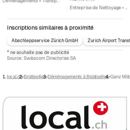
Déménagements • Transports • Garde-meubles • Récupération de matériaux et recyclage • Débarras • Entreprise de Nettoyage • Démantèlement
Entreprise de Nettoyage • Déménagements • Débarras
Inscriptions similaires à proximité
Abschleppservice Zürich GmbH
Zurich Airport Trans
*
ne souhaite pas de publicité
Source:
Swisscom Directories SA
•
•
•
local.ch
Brüttisellen
Déménagements à Brüttisellen
Ganz Möb