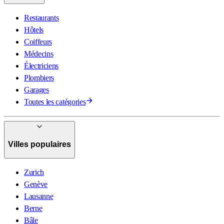
Restaurants
Hôtels
Coiffeurs
Médecins
Électriciens
Plombiers
Garages
Toutes les catégories
Villes populaires
Zurich
Genève
Lausanne
Berne
Bâle