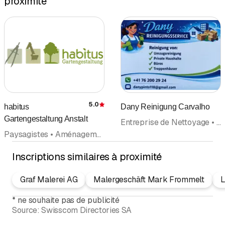
proximité
5.0
habitus
Dany Reinigung Carvalho
Évaluation
Gartengestaltung Anstalt
Entreprise de Nettoyage • Nettoyage de bâtiments • Nettoyages et entretien • Facility Management • Nettoyage d'appartements • Conciergerie, Entretien d'immeuble • Déménagements
Paysagistes • Aménagements extérieurs • Entretien de jardin • Soins aux arbres • Conciergerie, Entretien d'immeuble • Pierres naturelles • Clôtures
Inscriptions similaires à proximité
Graf Malerei AG
Malergeschäft Mark Frommelt
L
*
ne souhaite pas de publicité
Source:
Swisscom Directories SA