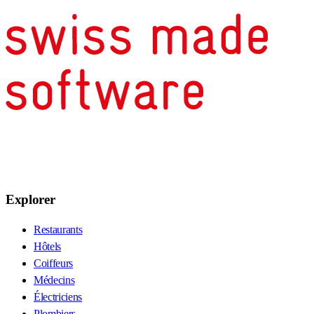
Explorer
Restaurants
Hôtels
Coiffeurs
Médecins
Électriciens
Plombiers