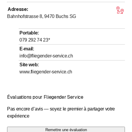
Adresse
:
jusqu’à
Lundi
8
:
00
-
17
:
00
Bahnhofstrasse 8, 9470
Buchs SG
jusqu’à
Mardi
8
:
00
-
17
:
00
jusqu’à
Mercredi
8
:
00
-
17
:
00
Portable
:
jusqu’à
Jeudi
8
:
00
-
17
:
00
079 292 74 23
*
jusqu’à
Vendredi
8
:
00
-
17
:
00
E-mail
:
info@fliegender-service.ch
Samedi
Fermé
Site web
:
Dimanche
Fermé
www.fliegender-service.ch
Pikettdienst 7/24 erreichbar
Évaluations pour Fliegender Service
Pas encore d’avis — soyez le premier à partager votre
expérience
Remettre une évaluation