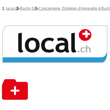
•
•
local.ch
Buchs SG
Conciergerie, Entretien d'immeuble à Buc