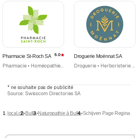
5.0
Pharmacie St-Roch SA
Droguerie Moënnat SA
Évaluation
Pharmacie • Homéopathie (hors rubrique médecins) • Aromathérapie • Spagyrie • Fleurs de Bach • Naturopathie • Thérapie naturelle/Naturopathie • Conseils en santé
Droguerie • Herboristerie • Homéopathie (hors rubrique médecins) • Naturopathie • Thérapie naturelle/Naturopathie • Cosmétiques, produits
*
ne souhaite pas de publicité
Source:
Swisscom Directories SA
•
•
•
local.ch
Bulle
Naturopathie à Bulle
Schijven Page Regina