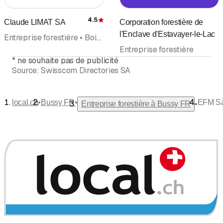
4.5
Claude LIMAT SA
Corporation forestière de
Évaluation
l'Enclave d'Estavayer-le-Lac
Entreprise forestière • Bois de chauffage, bois pour cheminées • Commerce de Bois et dérivés • Soins aux arbres • Aménagements extérieurs
Entreprise forestière
*
ne souhaite pas de publicité
Source:
Swisscom Directories SA
•
•
local.ch
Bussy FR
EFM Sà
•
Entreprise forestière à Bussy FR