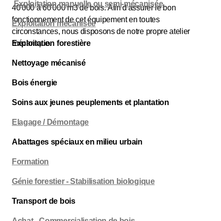
Exploitation manuelle ou semi-mécanisée
40'000 à 60'000 m3 de bois. Afin d'assurer le bon
fonctionnement de cet équipement en toutes
Exploitation mécanisée
circonstances, nous disposons de notre propre atelier
mécanique.
Exploitation forestière
Nettoyage mécanisé
Bois énergie
Soins aux jeunes peuplements et plantation
Elagage / Démontage
Abattages spéciaux en milieu urbain
Formation
Génie forestier - Stabilisation biologique
Transport de bois
Achat - Commercialisation de bois