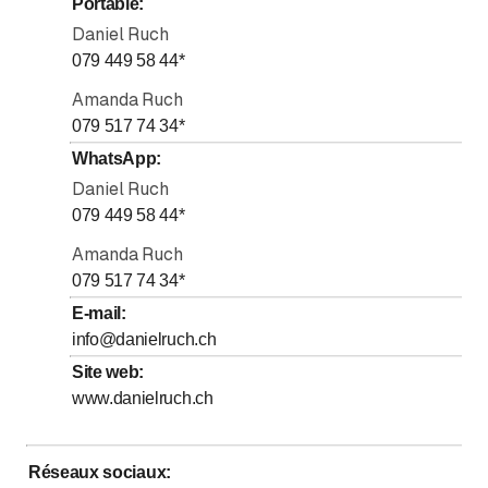
Portable
:
Samedi
Daniel Ruch
Fermé
079 449 58 44
*
Dimanche
Fermé
Amanda Ruch
079 517 74 34
*
WhatsApp
:
Daniel Ruch
079 449 58 44
*
Amanda Ruch
079 517 74 34
*
E-mail
:
info@danielruch.ch
Site web
:
www.danielruch.ch
Réseaux sociaux
: