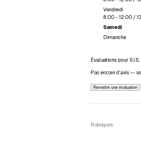
Vendredi
jusqu’à
8
:
00
-
12
:
00
/ 1
Samedi
Dimanche
Évaluations pour S.I.S.
Pas encore d’avis — so
Remettre une évaluation
Rubriques