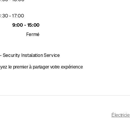
jusqu’à
3
:
30
-
17
:
00
jusqu’à
9
:
00
-
15
:
00
Fermé
 - Security Instalation Service
yez le premier à partager votre expérience
Électrici