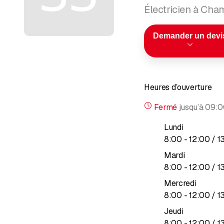
Électricien à Ch
Demander un devi
Heures d’ouverture
Fermé
jusqu’à
09:0
Lundi
jusqu’à
8
:
00
-
12
:
00
/ 1
Mardi
jusqu’à
8
:
00
-
12
:
00
/ 1
Mercredi
jusqu’à
8
:
00
-
12
:
00
/ 1
Jeudi
jusqu’à
8
:
00
-
12
:
00
/ 1