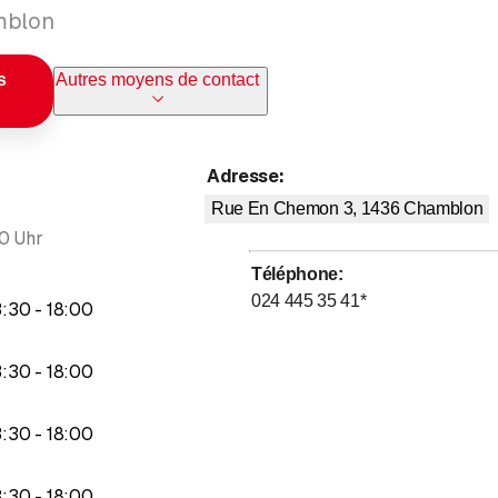
amblon
s
Autres moyens de contact
Adresse
:
Rue En Chemon 3, 1436
Chamblon
0 Uhr
Téléphone
:
024 445 35 41
*
jusqu’à
3
:
30
-
18
:
00
jusqu’à
3
:
30
-
18
:
00
jusqu’à
3
:
30
-
18
:
00
jusqu’à
3
:
30
-
18
:
00