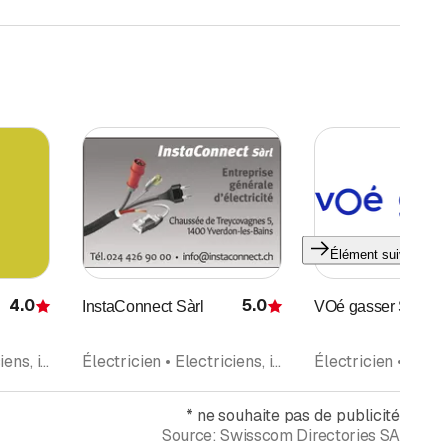
Élément suivant
4.0
5.0
InstaConnect Sàrl
VOé gasser SA
Évaluation
Évaluation
Électricien • Electriciens, installateurs • Installation de Téléphones • Câble • Service des dérangements • Appareils et articles électrotechniques
Électricien • Electriciens, installateurs • Contrôle d'électricité
*
ne souhaite pas de publicité
Source:
Swisscom Directories SA