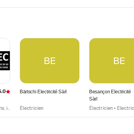
BE
BE
5.0
Bärtschi Electricité Sàrl
Besançon Electricité
Évaluation
Sàrl
Électricien • Electriciens, installateurs • Photovoltaïque panneaux solaires • Dépannage • Contrôle d'électricité • Domotique • Electricité • Installations d'Informatique
Électricien