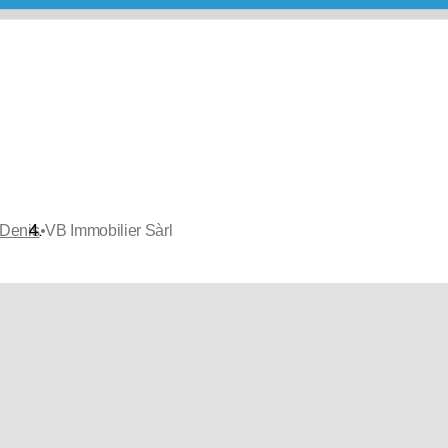
•
-Denis
VB Immobilier Sàrl