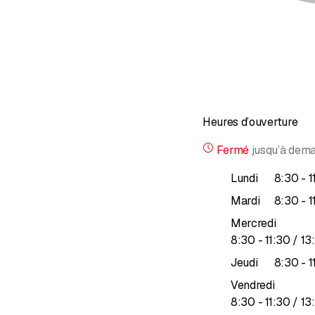
Heures d’ouverture
Fermé
jusqu’à
dema
Lundi
8
:
30
-
1
Mardi
8
:
30
-
1
Mercredi
jusqu’à
8
:
30
-
11
:
30
/ 13
:
Jeudi
8
:
30
-
1
Vendredi
jusqu’à
8
:
30
-
11
:
30
/ 13
: