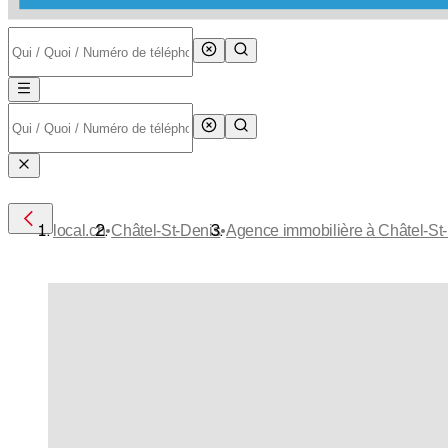
•
•
local.ch
Châtel-St-Denis
Agence immobilière à Châtel-St