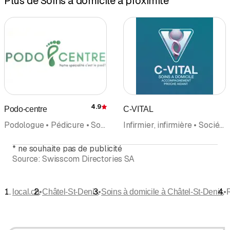
Plus de Soins à domicile à proximité
4.9
Podo-centre
C-VITAL
Évaluation
Podologue • Pédicure • Soins à domicile
Infirmier, infirmière • Société de Soins infirmiers et soins à domicile • Soins à domicile • Accompagnement, soutien • Service d'assistance à domicile
*
ne souhaite pas de publicité
Source:
Swisscom Directories SA
•
•
•
local.ch
Châtel-St-Denis
Soins à domicile à Châtel-St-Denis