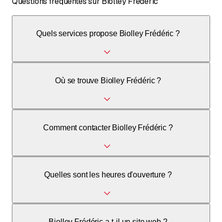
Questions fréquentes sur Biolley Frédéric
Quels services propose Biolley Frédéric ?
Construction et génie civil, y compris terrassement et
Où se trouve Biolley Frédéric ?
aménagement.
Route de Payerne 20, 1553 Châtonnaye.
Comment contacter Biolley Frédéric ?
Par téléphone au 078 748 06 75.
Quelles sont les heures d'ouverture ?
Aucune heure d'ouverture indiquée.
Biolley Frédéric a-t-il un site web ?