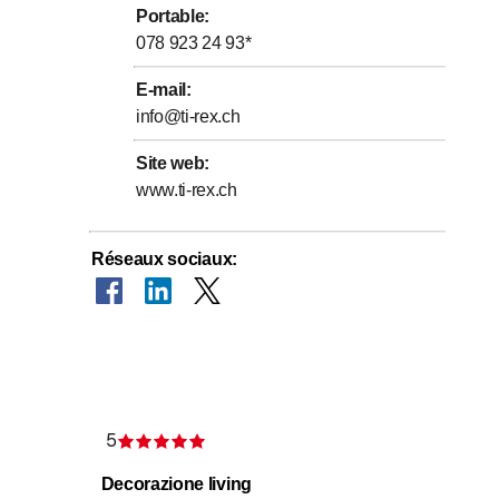
Portable
:
078 923 24 93
*
 dans mon travail.
E-mail
:
info@ti-rex.ch
x honnêtes.
Site web
:
erons ensemble la solution la mieux adaptée à vos besoins.
www.ti-rex.ch
re une idée précise de ma méthode de travail et de voir
 véritable palais.
Réseaux sociaux
:
5
toiles
Évaluation de 5 sur 5 étoiles
Decorazione living