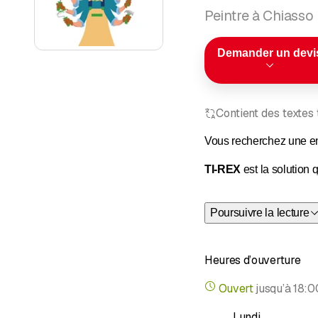
Peintre à Chiasso
Demander un devi
Contient des textes
Vous recherchez une ent
TI-REX
est la solution q
Je m’appelle Sergio et je
Poursuivre la lecture
Je réalise les travaux 
- LISSAGE DE TOUT
Heures d’ouverture
- POSE DE STRATIFI
Ouvert
jusqu’à
18:0
- RÉPARATION
Lundi