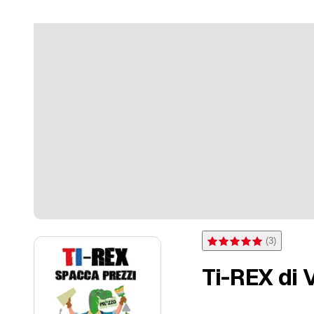
(
3
)
Note 5 sur 5 étoiles pour 
Ti-REX di 