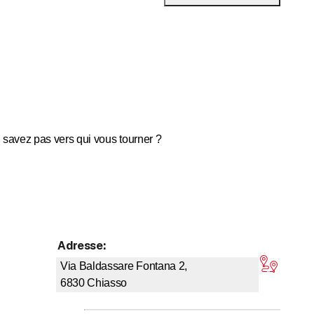
 savez pas vers qui vous tourner ?
sion et travail.
Adresse
:
5 sur 5 étoiles
Via Baldassare Fontana 2,
6830
Chiasso