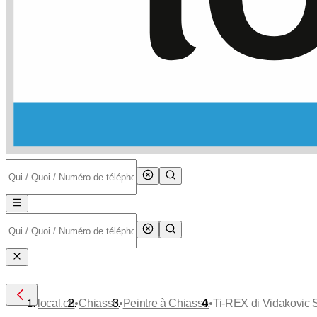
•
•
•
local.ch
Chiasso
Peintre à Chiasso
Ti-REX di Vidakovic 