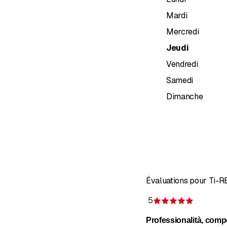
Mardi
- RÉNOVATION (CLÉ 
Mercredi
Les travaux sont réalis
Jeudi
Je vous propose des con
Vendredi
Vous souhaitez transfor
Samedi
Dimanche
Sur cette page, vous po
comment, avec la bonne
Évaluations pour Ti-R
5
Évaluatio
Professionalità, comp