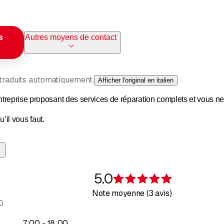
s
Autres moyens de contact
 traduits automatiquement.
Afficher l'original en italien
reprise proposant des services de réparation complets et vous ne
u’il vous faut.
 suis le propriétaire ; grâce à mon entreprise, j’ai réussi à allier pas
suivants : - PEINTURE
5.0
ES SORTES
Évaluation de 
Note moyenne (3 avis)
É
0
jusqu’à
7
:
00
-
18
:
00