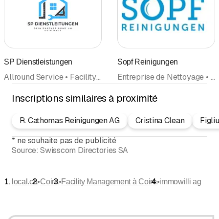
SP Dienstleistungen
Sopf Reinigungen
Allround Service • Facility Management • Entreprise de Nettoyage • Toitures • Entretien de jardin • Déménagements • Transports • Agence de Sécurité • Rénovation • Paysagistes • Artisanat • Réparations • Conciergerie, Entretien d'immeuble • Aménagements d'intérieurs • Déneigement
Entreprise de Nettoyage • Nettoyage de bâtiments • Facility Management • Nettoyages et entretien • Nettoyage d'appartements
Inscriptions similaires à proximité
R. Cathomas Reinigungen AG
Cristina Clean
Figli
*
ne souhaite pas de publicité
Source:
Swisscom Directories SA
•
•
•
local.ch
Coire
Facility Management à Coire
immowilli ag