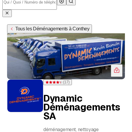
Tous les Déménagements à Conthey
(
17
)
Note 4,3 sur 5 étoiles pour 17 évaluations
Dynamic
Déménagements
SA
déménagement, nettoyage