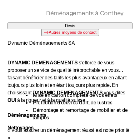
Déménagements à Conthey
Devis
Autres moyens de contact
Dynamic Déménagements SA
DYNAMIC DEMENAGEMENTS
s'efforce de vous
proposer un service de qualité irréprochable en vous
faisant bénéficier des tarifs les plus avantageux en allant
toujours plus loin et en étant toujours plus rapide. En
choisissant
DYNAMIC DEMENAGEMENTS
vous dites
Mise en carton complète de vos effets
OUI
à la rigueur et à la qualité suisse.
Protection d'œuvres d'art, de lustres
Démontage et remontage de mobilier et de
Déménagements
lampes
Nettoyages
« Vous assurer un déménagement réussi est notre priorité
»