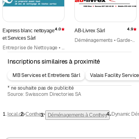
4.0
4.9
Express blanc nettoyage
AB-Livrex Sàrl
Évaluation
É
et Services Sàrl
Déménagements • Garde-meubles • Débarras • Transports • Véhicules utilitaires • Location de véhicules • Ascenseur meubles
Entreprise de Nettoyage • Conciergerie, Entretien d'immeuble • Nettoyage de bâtiments • Nettoyages et entretien • Déménagements
Inscriptions similaires à proximité
MB Services et Entretiens Sàrl
Valais Facility Servic
*
ne souhaite pas de publicité
Source:
Swisscom Directories SA
•
•
local.ch
Conthey
Dynamic Dé
•
Déménagements à Conthey