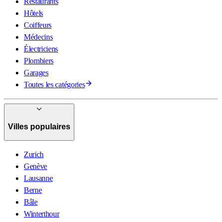
Restaurants
Hôtels
Coiffeurs
Médecins
Électriciens
Plombiers
Garages
Toutes les catégories
Villes populaires
Zurich
Genève
Lausanne
Berne
Bâle
Winterthour