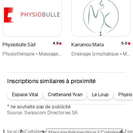
4.9
5.0
Physiobulle Sàrl
Karramou Maria
Évaluation
É
Physiothérapie • Massage • Massage de santé et de sport • Drainage lymphatique • Fitness-Center • Réhabilitation • Massage thérapeutique • Thérapie manuelle
Drainage lymphatique • Massage • Massage de santé et de sport • Massage thérapeutique • Réflexologie massage • Réflexologie • Reiki
Inscriptions similaires à proximité
Espace Vital
Crettenand Yvan
Le Loup
Physio 
*
ne souhaite pas de publicité
Source:
Swisscom Directories SA
•
•
local.ch
Corbières
Fra
•
Massage thérapeutique à Corbières