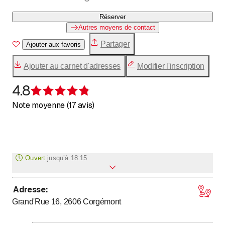
Réserver
Autres moyens de contact
Partager
Ajouter aux favoris
Ajouter au carnet d'adresses
Modifier l'inscription
4.8
Évaluation de 4,8 sur 5 étoiles
Note moyenne (17 avis)
Ouvert
jusqu’à
18:15
Adresse
:
jusqu’à
jusqu’à
Lundi
7
:
00
-
12
:
00
/ 14
:
30
-
18
:
15
Grand'Rue 16, 2606
Corgémont
jusqu’à
jusqu’à
Mardi
7
:
00
-
12
:
00
/ 14
:
30
-
18
:
15
jusqu’à
Mercredi
7
:
00
-
12
:
00