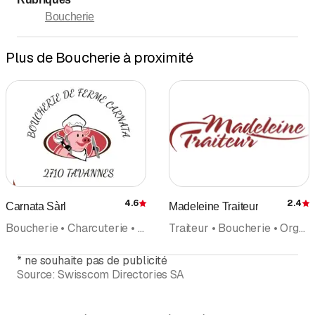
Boucherie
Plus de Boucherie à proximité
4.6
2.4
Carnata Sàrl
Madeleine Traiteur
Évaluation
É
Boucherie • Charcuterie • Traiteur
Traiteur • Boucherie • Organisation d'événements
*
ne souhaite pas de publicité
Source:
Swisscom Directories SA