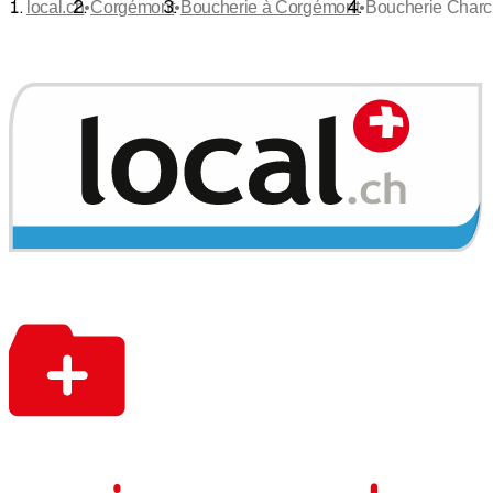
•
•
•
local.ch
Corgémont
Boucherie à Corgémont
Boucherie Charc