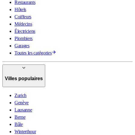
Restaurants
Hôtels
Coiffeurs
Médecins
Électriciens
Plombiers
Garages
Toutes les catégories
Villes populaires
Zurich
Genève
Lausanne
Berne
Bâle
Winterthour