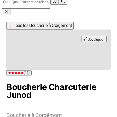
Tous les Boucherie à Corgémont
Développer
(
17
)
Note 4,8 sur 5 étoiles pour 17 évaluations
Boucherie Charcuterie
Junod
Boucherie à Corgémont