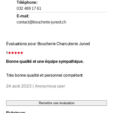
Téléphone
:
jusqu’à
jusqu’à
Jeudi
7
:
00
-
12
:
00
/ 14
:
30
-
18
:
15
032 489 17 61
jusqu’à
jusqu’à
Vendredi
7
:
00
-
12
:
00
/ 14
:
30
-
18
:
15
E-mail
:
contact@boucherie-junod.ch
jusqu’à
Samedi
7
:
00
-
12
:
00
Dimanche
Fermé
Évaluations pour Boucherie Charcuterie Junod
5
Évaluation de 5 sur 5 étoiles
Bonne qualité et une équipe sympathique.
Très bonne qualité et personnel compétent
24 août 2023 | Anonymous user
Remettre une évaluation
Rubriques