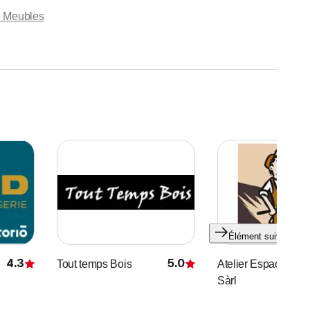
e Meubles
Élément suivant
4.3
5.0
Tout temps Bois
Atelier Espace-Boi
Évaluation
Évaluation
Sàrl