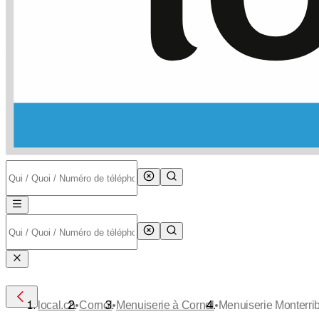
•
•
•
local.ch
Cornol
Menuiserie à Cornol
Menuiserie Monterri