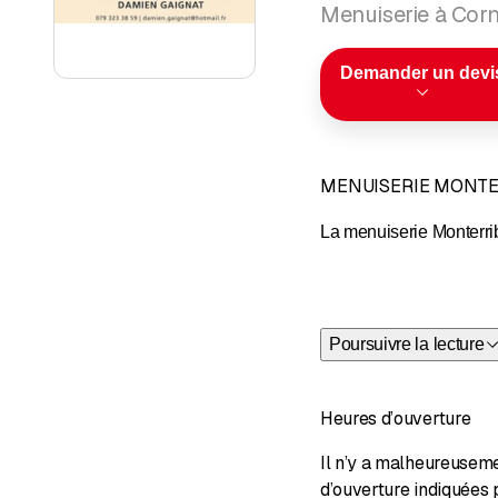
Menuiserie à Corn
Demander un devi
MENUISERIE MONTE
La menuiserie Monterrib
Rénovation
Poursuivre la lecture
Notre entreprise est un
Qualité, rapidité et pro
Heures d’ouverture
C’est avec plaisir que 
Il n’y a malheureusem
N'hésitez pas à nous co
d’ouverture indiquées 