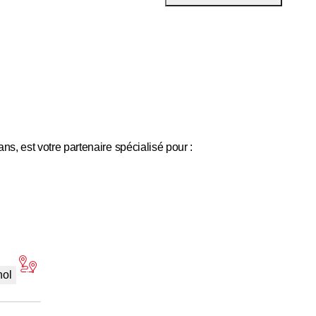
s, est votre partenaire spécialisé pour :
ppartements)
 qui est active dans tout le canton du Jura.
nol