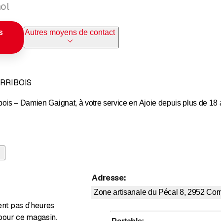
ol
s
Autres moyens de contact
RRIBOIS
ois – Damien Gaignat, à votre service en Ajoie depuis plus de 18 an
 et remplacement de fenêtres (sans dégâts, pour maisons et a
e menuiserie générale installée à Cornol, qui emploie 4 employés et
ximité sont notre marque de fabrique !
Adresse
:
nous vous renseignons et vous conseillons pour tous vos projets.
Zone artisanale du Pécal 8, 2952
Cor
ent pas d’heures
ntacter !
damien.gaignat@hotmail.fr
ou 079 323 38 59
pour ce magasin.