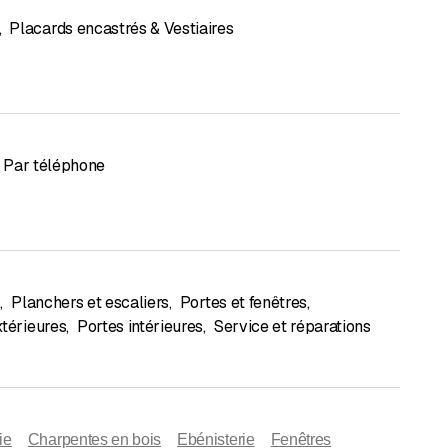
,
Placards encastrés & Vestiaires
Par téléphone
s
,
Planchers et escaliers
,
Portes et fenêtres
,
xtérieures
,
Portes intérieures
,
Service et réparations
ie
Charpentes en bois
Ebénisterie
Fenêtres