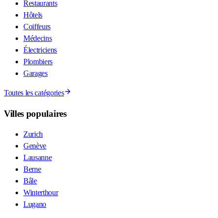
Restaurants
Hôtels
Coiffeurs
Médecins
Électriciens
Plombiers
Garages
Toutes les catégories
Villes populaires
Zurich
Genève
Lausanne
Berne
Bâle
Winterthour
Lugano