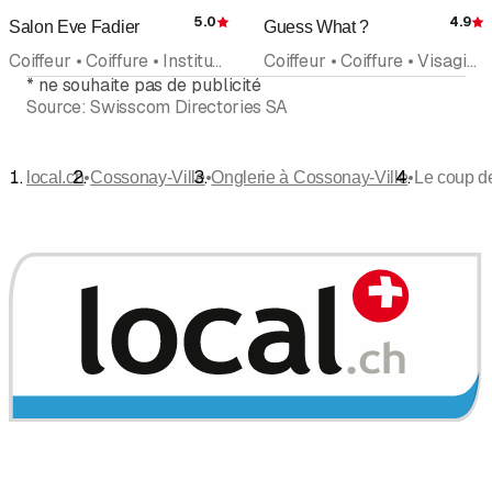
5.0
4.9
Salon Eve Fadier
Guess What ?
Évaluation
É
Coiffeur • Coiffure • Institut de beauté • Onglerie • Soins et modelage d'Ongles • Manucure • Maquillage
Coiffeur • Coiffure • Visagisme • Relooking • Extension de cheveux • Onglerie • Soins et modelage d'Ongles
*
ne souhaite pas de publicité
Source:
Swisscom Directories SA
•
•
•
local.ch
Cossonay-Ville
Onglerie à Cossonay-Ville
Le coup de