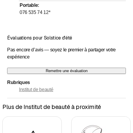
jusqu’à
Mercredi
8
:
30
-
11
:
45
Portable
:
jusqu’à
Jeudi
13
:
45
-
18
:
30
076 535 74 12
*
jusqu’à
Vendredi
8
:
30
-
11
:
45
jusqu’à
Samedi
*
8
:
30
-
11
:
45
Évaluations pour Solstice d'été
Dimanche
Fermé
Les jours marqués d'un * sont à convenir
Pas encore d’avis — soyez le premier à partager votre
expérience
En dehors de ces heures : sur demande
Remettre une évaluation
Rubriques
Institut de beauté
Plus de Institut de beauté à proximité