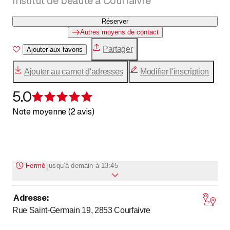
Institut de beauté à Courfaivre
Réserver
Autres moyens de contact
Partager
Ajouter aux favoris
Ajouter au carnet d'adresses
Modifier l'inscription
5.0
Évaluation de 5 sur 5 étoiles
Note moyenne (2 avis)
Fermé
jusqu’à
demain à 13:45
Adresse
:
jusqu’à
Lundi
13
:
45
-
18
:
30
Rue Saint-Germain 19, 2853
Courfaivre
jusqu’à
Mardi
13
:
45
-
18
:
30