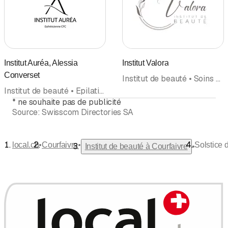
Institut Auréa, Alessia
Institut Valora
Converset
Institut de beauté • Soins du visage et du corps • Manucure • Institut d'amincissement • Epilation
Institut de beauté • Epilation • Centre esthétique
*
ne souhaite pas de publicité
Source:
Swisscom Directories SA
•
•
local.ch
Courfaivre
Solstice d
•
Institut de beauté à Courfaivre