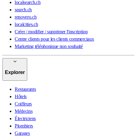
localsearch.ch
search.ch
renovero.ch
localcities.ch
Créer / modifier / supprimer l'inscription
Centre clients pour les clients commerciaux
Marketing téléphonique non souhaité
Explorer
Restaurants
Hôtels
Coiffeurs
Médecins
Électriciens
Plombiers
Garages