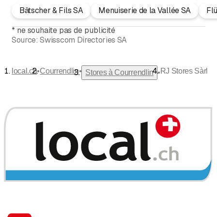
Bätscher & Fils SA
Menuiserie de la Vallée SA
Fl
*
ne souhaite pas de publicité
Source:
Swisscom Directories SA
•
•
local.ch
Courrendlin
RJ Stores Sàrl
•
Stores à Courrendlin