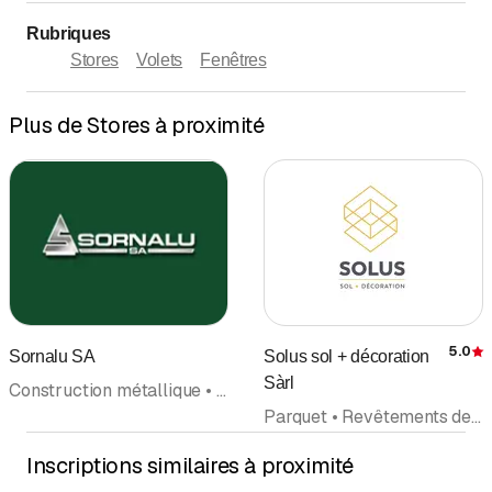
Rubriques
Stores
Volets
Fenêtres
Plus de Stores à proximité
5.0
Sornalu SA
Solus sol + décoration
É
Sàrl
Construction métallique • Vérandas, jardins d'hiver • Fenêtres • Stores • Pergola • Portes et cadres • Escaliers, garde-corps
Parquet • Revêtements de Sols • Décoration d'intérieur • Stores • Literie
Inscriptions similaires à proximité