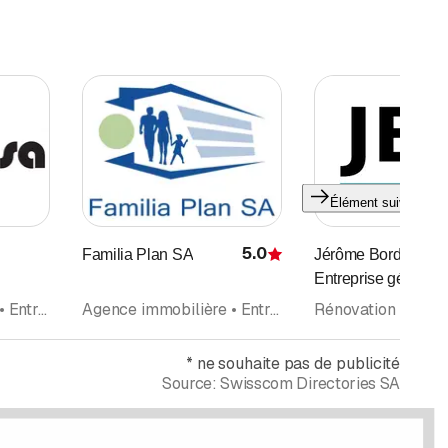
Élément suivant
5.0
Familia Plan SA
Jérôme Bordon Bir
Évaluation
Entreprise générale
Agence immobilière • Entreprise de Construction • Construction et génie civil • Maçonnerie
Agence immobilière • Entreprise de Construction • Immobilier • Courtier • Estimations • Villa • Terrains constructibles, analyses et sondages
*
ne souhaite pas de publicité
Source:
Swisscom Directories SA