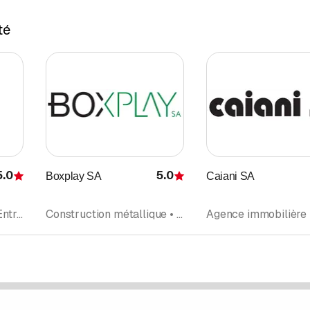
té
5.0
5.0
Boxplay SA
Caiani SA
Évaluation
Évaluation
Rénovation • Peintre • Entreprise de Peinture • Entreprise de Construction • Plâtrier • Plâtrerie-peinture • Entreprise générale • Aménagements d'intérieurs • Revêtements de Sols
Construction métallique • Entreprise de Construction • Service de Construction • Entrepôts • Dépôt