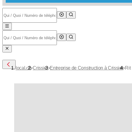
•
•
•
local.ch
Crissier
Entreprise de Construction à Crissier
Rit