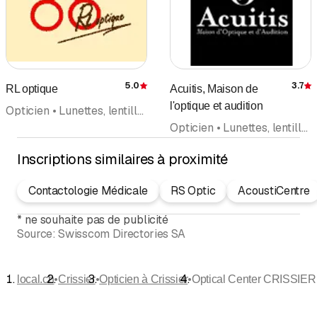
5.0
3.7
RL optique
Acuitis, Maison de
Évaluation
É
l'optique et audition
Opticien • Lunettes, lentilles de contact
Opticien • Lunettes, lentilles de contact • Acoustique, appareils et consultations
Inscriptions similaires à proximité
Contactologie Médicale
RS Optic
AcoustiCentre
*
ne souhaite pas de publicité
Source:
Swisscom Directories SA
•
•
•
local.ch
Crissier
Opticien à Crissier
Optical Center CRISSIER