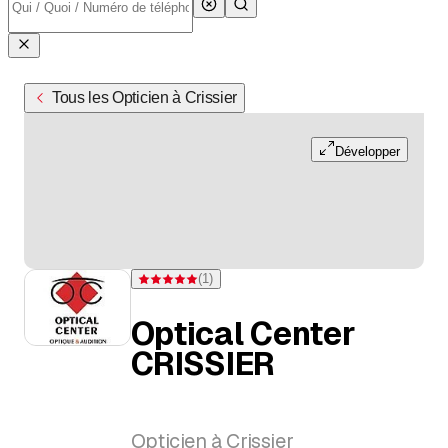
Tous les Opticien à Crissier
Développer
(
1
)
Note 5 sur 5 étoiles pour d'une évaluation
Optical Center
CRISSIER
Opticien à Crissier