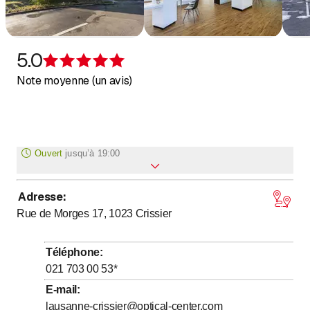
5.0
Évaluation de 5 sur 5 étoiles
Note moyenne (un avis)
Ouvert
jusqu’à
19:00
Adresse
:
jusqu’à
Lundi
9
:
00
-
19
:
00
Rue de Morges 17, 1023
Crissier
jusqu’à
Mardi
9
:
00
-
19
:
00
jusqu’à
Mercredi
9
:
00
-
19
:
00
Téléphone
:
jusqu’à
Jeudi
9
:
00
-
19
:
00
021 703 00 53
*
jusqu’à
Vendredi
9
:
00
-
20
:
00
E-mail
:
lausanne-crissier@optical-center.com
jusqu’à
Samedi
9
:
00
-
18
:
00