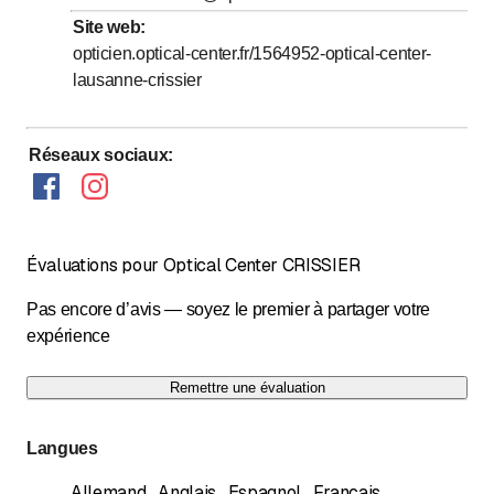
Site web
:
Dimanche
Fermé
opticien.optical-center.fr/1564952-optical-center-
lausanne-crissier
Réseaux sociaux
:
Évaluations pour Optical Center CRISSIER
Pas encore d’avis — soyez le premier à partager votre
expérience
Remettre une évaluation
Langues
Allemand
,
Anglais
,
Espagnol
,
Français
,