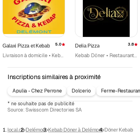
5.0
3.8
Galaxi Pizza et Kebab
Delia Pizza
Évaluation
É
Livraison à domicile • Kebab Döner • Pizzeria
Kebab Döner • Restaurant • Café, Restaurant • Pizza livraison à domicile
Inscriptions similaires à proximité
Apulia - Chez Perrone
Dolcerio
Ferme-Restaurant
*
ne souhaite pas de publicité
Source:
Swisscom Directories SA
•
•
•
local.ch
Delémont
Kebab Döner à Delémont
Döner Kebab