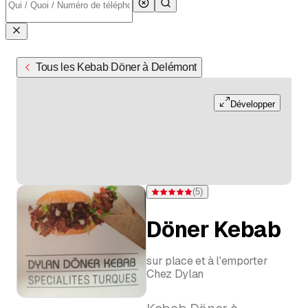
Tous les Kebab Döner à Delémont
Développer
(
5
)
Note 5 sur 5 étoiles pour 5 évaluations
Döner Kebab
sur place et à l'emporter
Chez Dylan