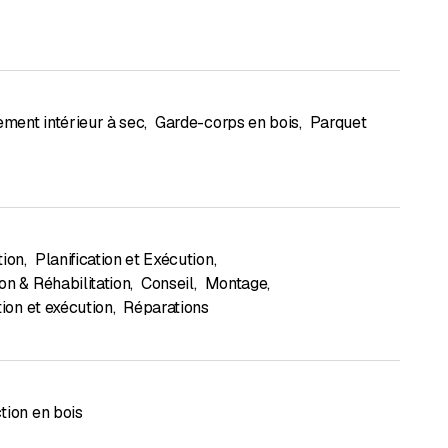
ent intérieur à sec
,
Garde-corps en bois
,
Parquet
tion
,
Planification et Exécution
,
on & Réhabilitation
,
Conseil
,
Montage
,
tion et exécution
,
Réparations
tion en bois