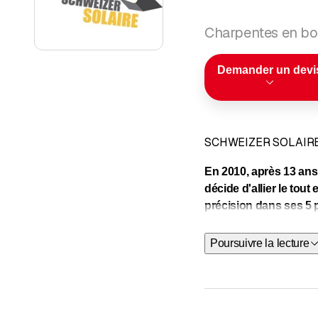
Charpentes en bo
Demander un devi
SCHWEIZER SOLAIR
En 2010, après 13 ans 
décide d'allier le tou
précision dans ses 5 p
Produits, services et a
Poursuivre la lecture
PHOTOVOLTA
COUVERTURE
CHARPENTE:
RENOVATION