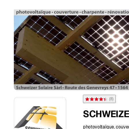
(
8
)
Note 4,4 sur 5 étoiles pou
SCHWEIZE
photovoltaïque, couver