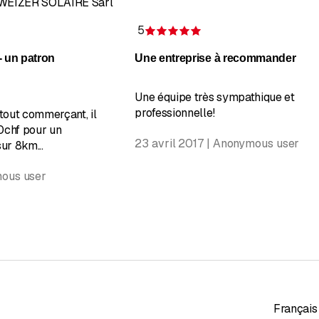
HWEIZER SOLAIRE Sàrl
5
 de 1 sur 5 étoiles
Évaluation de 5 sur 5 é
- un patron
Une entreprise à recommander
Une équipe très sympathique et
professionnelle!
 tout commerçant, il
00chf pour un
23 avril 2017 | Anonymous user
ur 8km...
mous user
Français