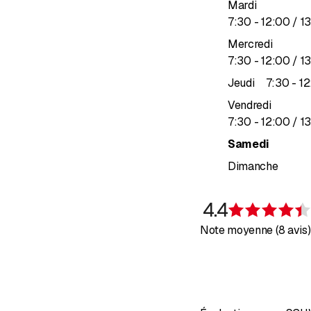
Mardi
jusqu’à
7
:
30
-
12
:
00
/ 1
Mercredi
jusqu’à
7
:
30
-
12
:
00
/ 1
ju
Jeudi
7
:
30
-
12
Vendredi
jusqu’à
7
:
30
-
12
:
00
/ 1
Samedi
Dimanche
4.4
Note moyenne (8 avis)