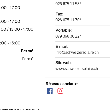
026 675 11 58
*
jusqu’à
3
:
00
-
17
:
00
Fax
:
026 675 11 70
*
jusqu’à
3
:
00
-
17
:
00
squ’à
jusqu’à
:
00
/ 13
:
00
-
17
:
00
Portable
:
079 366 38 22
*
jusqu’à
3
:
00
-
16
:
00
E-mail
:
Fermé
info@schweizersolaire.ch
Fermé
Site web
:
www.schweizersolaire.ch
Évaluation de 4,4 sur 5 étoiles
Réseaux sociaux
: