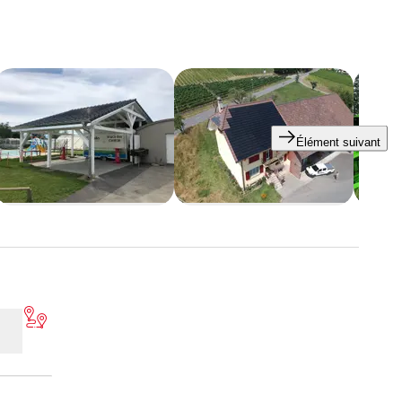
Élément suivant
es de chantier jusqu'à 5 to etc.)
rg, Genève, Jura, Neuchâtel et Valais.
nées.
tons ou des communes.