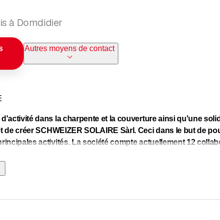
is à Domdidier
s
Autres moyens de contact
E
d'activité dans la charpente et la couverture ainsi qu'une so
t et de créer SCHWEIZER SOLAIRE Sàrl. Ceci dans le but de pouvo
rincipales activités. La société compte actuellement 12 collab
ctivités:
IQUE: Pose de panneaux solaires, gestion de projets
: couverture et ferblanterie
 travaux de charpente, isolation, maison préfabriquée à ossatu
: travaux de réfection, agrandissement, transformation