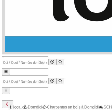
•
•
•
local.ch
Domdidier
Charpentes en bois à Domdidier
SCH