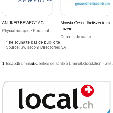
ANLIKER BEWEGT AG
Monvia Gesundheitszentrum
Luzern
Physiothérapie • Personal Training • Médecine du Sport et de l’Exercice • Centres de santé • Prévention • Médecins
Centres de santé
*
ne souhaite pas de publicité
Source:
Swisscom Directories SA
•
•
•
local.ch
Emmen
Centres de santé à Emmen
docstation - Ge