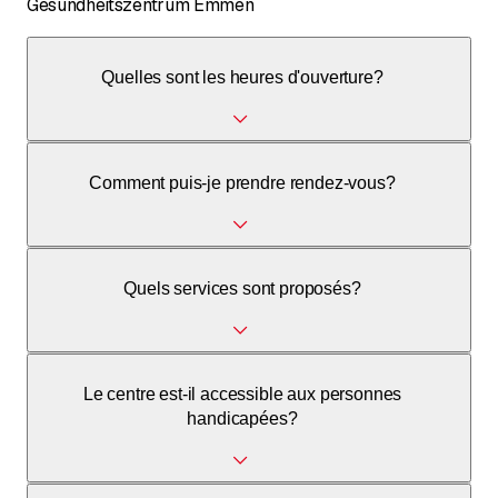
Gesundheitszentrum Emmen
Quelles sont les heures d'ouverture?
Du lundi au vendredi : 08h00–18h00. Samedi et dimanche
Comment puis-je prendre rendez-vous?
: fermé.
Les rendez-vous peuvent être pris par téléphone pendant
Quels services sont proposés?
les heures d'ouverture.
Soins médicaux généraux et services de santé pour la
Le centre est-il accessible aux personnes
communauté.
handicapées?