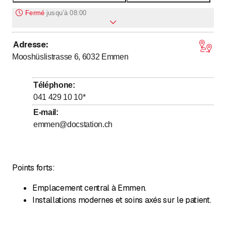
Fermé
jusqu’à
08:00
Adresse
:
jusqu’à
Lundi
*
8
:
00
-
18
:
00
Mooshüslistrasse 6, 6032
Emmen
jusqu’à
Mardi
*
8
:
00
-
18
:
00
jusqu’à
Mercredi
*
8
:
00
-
18
:
00
Téléphone
:
jusqu’à
Jeudi
*
8
:
00
-
18
:
00
041 429 10 10
*
jusqu’à
Vendredi
*
8
:
00
-
18
:
00
E-mail
:
emmen@docstation.ch
Samedi
Fermé
Dimanche
Fermé
Les jours marqués d'un * sont à convenir
Points forts:
Emplacement central à Emmen.
Installations modernes et soins axés sur le patient.