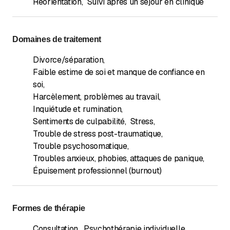
Réorientation
,
Suivi après un séjour en clinique
Domaines de traitement
Divorce/séparation
,
Faible estime de soi et manque de confiance en
soi
,
Harcèlement, problèmes au travail
,
Inquiétude et rumination
,
Sentiments de culpabilité
,
Stress
,
Trouble de stress post-traumatique
,
Trouble psychosomatique
,
Troubles anxieux, phobies, attaques de panique
,
Épuisement professionnel (burnout)
Formes de thérapie
Consultation
,
Psychothérapie individuelle
,