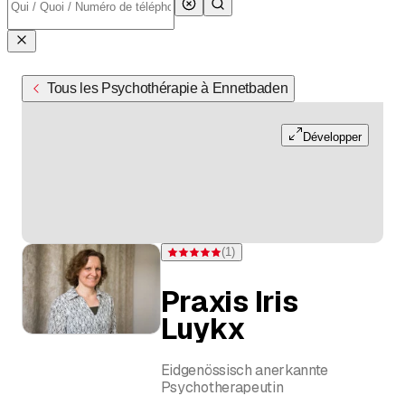
Tous les Psychothérapie à Ennetbaden
Développer
(
1
)
Note 5 sur 5 étoiles pour d'une évaluation
Praxis Iris
Luykx
Eidgenössisch anerkannte
Psychotherapeutin