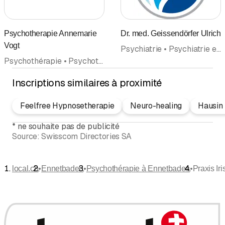
Psychotherapie Annemarie
Dr. med. Geissendörfer Ulrich
Vogt
Psychiatrie • Psychiatrie et psychothérapie • Psychothérapie • Psychothérapie (Général) • Thérapie d'adultes • Psychothérapie (Psychothérapeutes psychologues) • Médecins
Psychothérapie • Psychothérapie (Général) • Conseil psychologique • Thérapie de couple et de famille • Psychothérapie (Psychothérapeutes psychologues)
Inscriptions similaires à proximité
Feelfree Hypnosetherapie
Neuro-healing
Hausin 
*
ne souhaite pas de publicité
Source:
Swisscom Directories SA
•
•
•
local.ch
Ennetbaden
Psychothérapie à Ennetbaden
Praxis Ir