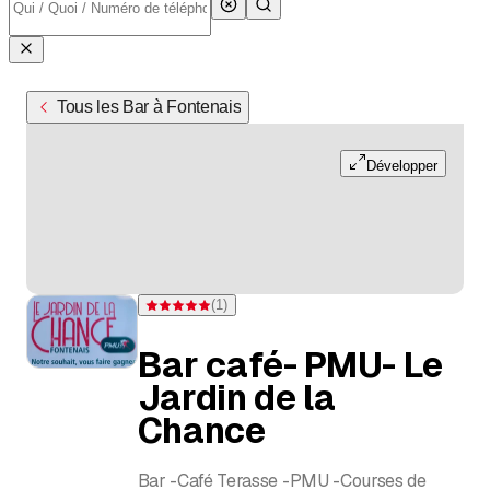
Tous les Bar à Fontenais
Développer
(
1
)
Note 5 sur 5 étoiles pour d'une évaluation
Bar café- PMU- Le
Jardin de la
Chance
Bar -Café Terasse -PMU -Courses de