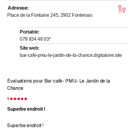
Adresse
:
jusqu’à
Lundi
9
:
00
-
20
:
00
Place de la Fontaine 245, 2902
Fontenais
jusqu’à
Mardi
9
:
00
-
20
:
00
jusqu’à
Mercredi
9
:
00
-
20
:
00
Portable
:
jusqu’à
Jeudi
9
:
00
-
20
:
00
079 934 48 03
*
jusqu’à
Vendredi
9
:
00
-
20
:
00
Site web
:
bar-cafe-pmu-le-jardin-de-la-chance.digitalone.site
jusqu’à
Samedi
9
:
00
-
22
:
00
jusqu’à
Dimanche
9
:
00
-
22
:
00
Évaluations pour Bar café- PMU- Le Jardin de la
Chance
5
Évaluation de 5 sur 5 étoiles
Superbe endroit !
Superbe endroit !