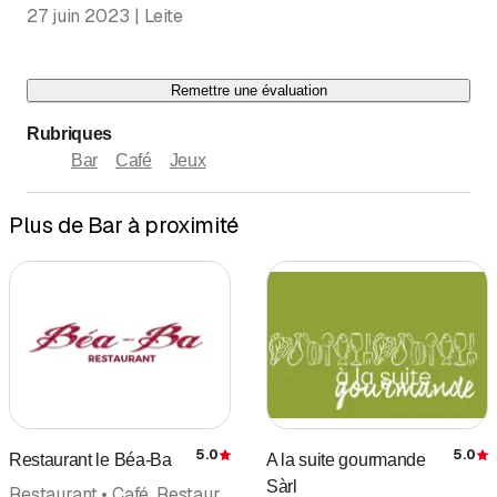
27 juin 2023 | Leite
Remettre une évaluation
Rubriques
Bar
Café
Jeux
Plus de Bar à proximité
5.0
5.0
Restaurant le Béa-Ba
A la suite gourmande
Évaluation
É
Sàrl
Restaurant • Café, Restaurant • Cuisine suisse • Bar • Take Away • Bar à café