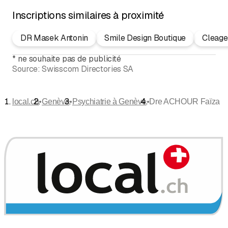
Inscriptions similaires à proximité
DR Masek Antonin
Smile Design Boutique
Cleage
*
ne souhaite pas de publicité
Source:
Swisscom Directories SA
•
•
•
local.ch
Genève
Psychiatrie à Genève
Dre ACHOUR Faïza