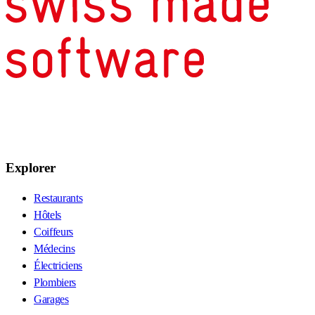
Explorer
Restaurants
Hôtels
Coiffeurs
Médecins
Électriciens
Plombiers
Garages