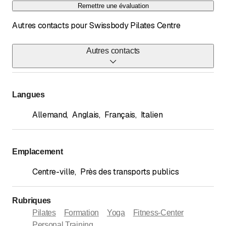
Remettre une évaluation
Autres contacts pour Swissbody Pilates Centre
Autres contacts
Téléphone
022 311 28 80
Langues
E-mail
Allemand
,
Anglais
,
Français
,
Italien
info@swissbody-pilates.com
Emplacement
Centre-ville
,
Près des transports publics
Rubriques
Pilates
Formation
Yoga
Fitness-Center
Personal Training