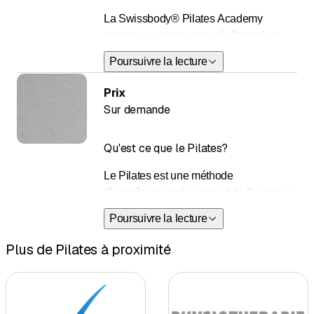
et semi-privés
La Swissbody® Pilates Academy
Plus d'informations sur nos cours de
propose un programme de formations
groupe
diplômantes et de formations continues
Poursuivre la lecture
de Pilates pour le travail au sol et sur les
appareils, allant du niveau débutant au
Prix
niveau super avancé, ainsi qu’un large
Sur demande
panel d’ateliers, qui feront de vous un
moniteur brillant, accompli et attentif.
Qu'est ce que le Pilates?
Plus d'informations sur nos formations
Le Pilates est une méthode
d’entraînement du corps et de l’esprit qui
vise à raffermir et à allonger les muscles
Poursuivre la lecture
afin de former un corps plus équilibré et
plus souple. A travers une série
Plus de Pilates à proximité
d’exercices basés sur des mouvements
lents et contrôlés, l’esprit est
littéralement entraîné à contrôler le corps
afin que la prise de conscience du corps