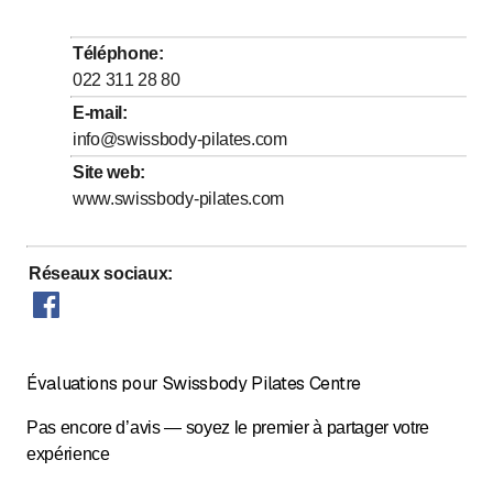
jusqu’à
Mardi
7
:
30
-
19
:
30
jusqu’à
Mercredi
7
:
30
-
19
:
30
Téléphone
:
jusqu’à
Jeudi
7
:
30
-
19
:
30
022 311 28 80
jusqu’à
Vendredi
7
:
30
-
19
:
30
E-mail
:
info@swissbody-pilates.com
jusqu’à
Samedi
8
:
00
-
12
:
30
Site web
:
Dimanche
Fermé
www.swissbody-pilates.com
Cours de Pilates possible le samedi sur rendez-vous
Réseaux sociaux
:
Évaluations pour Swissbody Pilates Centre
Pas encore d’avis — soyez le premier à partager votre
expérience