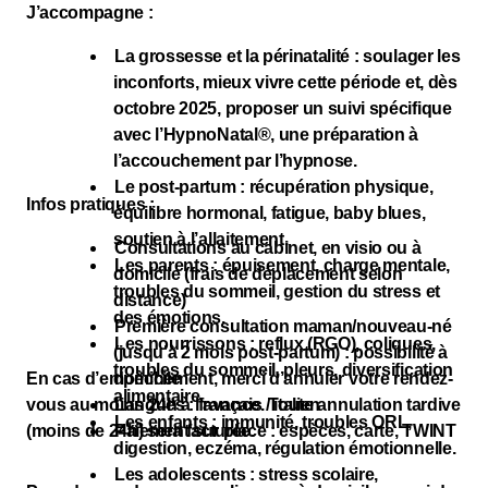
J’accompagne :
La grossesse et la périnatalité : soulager les
inconforts, mieux vivre cette période et, dès
octobre 2025, proposer un suivi spécifique
avec l’HypnoNatal®, une préparation à
l’accouchement par l’hypnose.
Le post-partum : récupération physique,
Infos pratiques :
équilibre hormonal, fatigue, baby blues,
soutien à l’allaitement.
Consultations au cabinet, en visio ou à
Les parents : épuisement, charge mentale,
domicile (frais de déplacement selon
troubles du sommeil, gestion du stress et
distance)
des émotions.
Première consultation maman/nouveau-né
Les nourrissons : reflux (RGO), coliques,
(jusqu’à 2 mois post-partum) : possibilité à
troubles du sommeil, pleurs, diversification
En cas d’empêchement, merci d’annuler votre rendez-
domicile
alimentaire.
vous au moins 24h à l’avance. Toute annulation tardive
Langues : français / italien
Les enfants : immunité, troubles ORL,
(moins de 24h) sera facturée.
Paiement sur place : espèces, carte, TWINT
digestion, eczéma, régulation émotionnelle.
Les adolescents : stress scolaire,