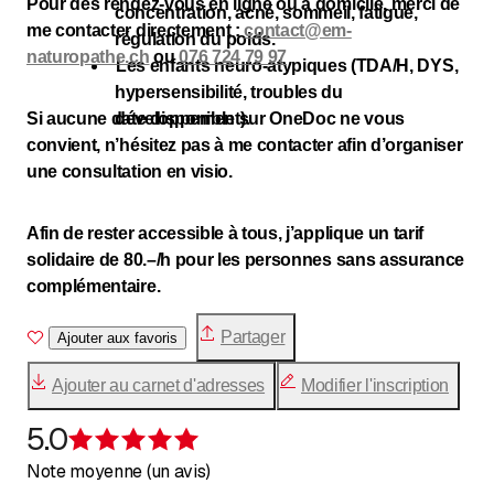
Pour des rendez-vous en ligne ou à domicile, merci de
concentration, acné, sommeil, fatigue,
me contacter directement :
contact@em-
régulation du poids.
naturopathe.ch
ou
076 724 79 97
Les enfants neuro-atypiques (TDA/H, DYS,
hypersensibilité, troubles du
Si aucune date disponible sur OneDoc ne vous
développement).
convient, n’hésitez pas à me contacter afin d’organiser
une consultation en visio.
Afin de rester accessible à tous, j’applique un tarif
solidaire de 80.–/h pour les personnes sans assurance
complémentaire.
Partager
Ajouter aux favoris
Ajouter au carnet d'adresses
Modifier l'inscription
5.0
Évaluation de 5 sur 5 étoiles
Note moyenne (un avis)