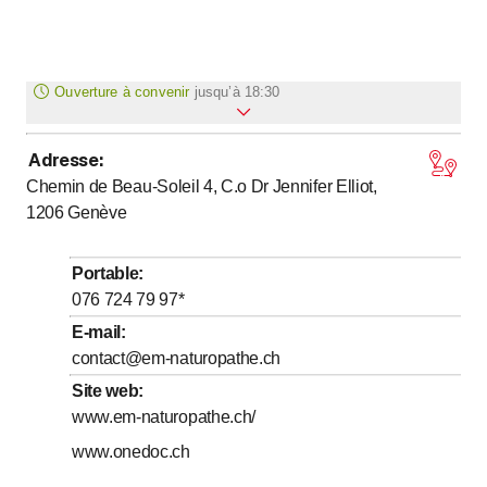
Ouverture à convenir
jusqu’à
18:30
Adresse
:
jusqu’à
Lundi
*
9
:
00
-
18
:
30
Chemin de Beau-Soleil 4, C.o Dr Jennifer Elliot,
jusqu’à
Mardi
*
9
:
00
-
18
:
30
1206
Genève
jusqu’à
Mercredi
*
9
:
00
-
18
:
30
jusqu’à
Jeudi
*
9
:
00
-
18
:
30
Portable
:
jusqu’à
Vendredi
076 724 79 97
*
*
9
:
00
-
18
:
30
E-mail
:
Samedi
Fermé
contact@em-naturopathe.ch
Dimanche
Fermé
Site web
:
Les jours marqués d'un * sont à convenir
www.em-naturopathe.ch/
www.onedoc.ch