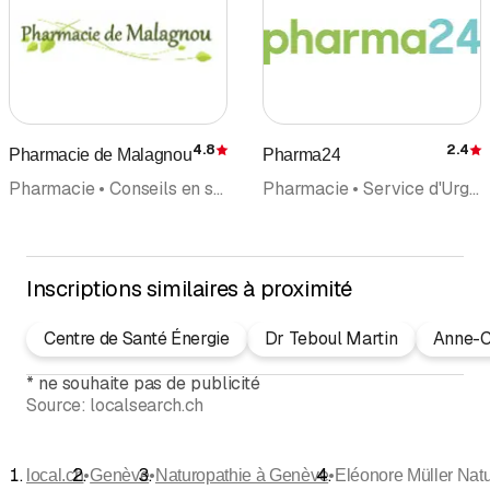
4.8
2.4
Pharmacie de Malagnou
Pharma24
Évaluation
É
Pharmacie • Conseils en santé • Fleurs de Bach • Parfumerie • Naturopathie • Thérapie naturelle/Naturopathie • Homéopathie (hors rubrique médecins) • Spagyrie
Pharmacie • Service d'Urgence • Conseils en santé • Naturopathie • Thérapie naturelle/Naturopathie
Inscriptions similaires à proximité
Centre de Santé Énergie
Dr Teboul Martin
Anne-Cl
*
ne souhaite pas de publicité
Source:
localsearch.ch
•
•
•
local.ch
Genève
Naturopathie à Genève
Eléonore Müller Nat