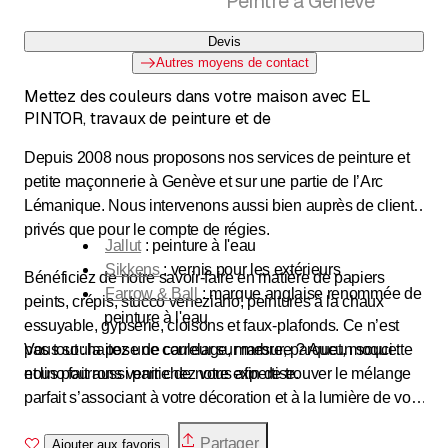
Peintre à Genève
Devis
Autres moyens de contact
Mettez des couleurs dans votre maison avec EL
PINTOR, travaux de peinture et de
Depuis 2008 nous proposons nos services de peinture et
petite maçonnerie à Genève et sur une partie de l’Arc
Lémanique. Nous intervenons aussi bien auprès de clients
privés que pour le compte de régies.
Jallut
: peinture à l'eau
Sikkens
: vernis pour les extérieurs
Bénéficiez de notre savoir-faire en matière de papiers
Farrow & Ball
: marque anglaise renommée de
peints, crépis, stucco veneziano, peintures à la chaux
peinture à l'eau
essuyable, gypserie, cloisons et faux-plafonds. Ce n’est
pas tout : la pose de carrelage, marbre, parquet, moquette
Vous souhaitez une couleur sur mesure ? Aucun souci :
et lino fait aussi partie de notre expertise.
nous pourrons venir chez vous afin de trouver le mélange
parfait s’associant à votre décoration et à la lumière de vos
Afin de vous offrir la meilleure qualité dans nos
lieux de vie.
Partager
réalisations, nous n’utilisons que des produits de haute
Ajouter aux favoris