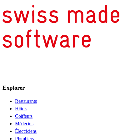
Explorer
Restaurants
Hôtels
Coiffeurs
Médecins
Électriciens
Plombiers