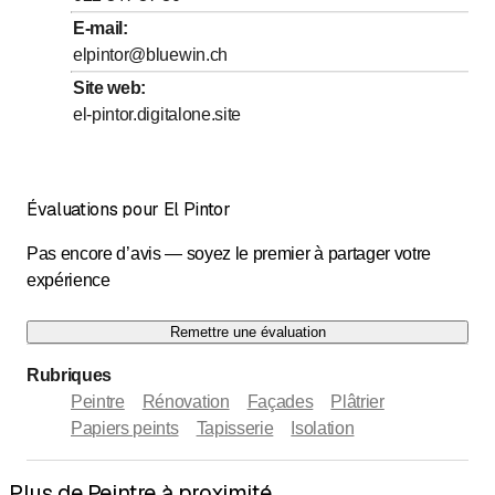
E-mail
:
Dimanche
Fermé
elpintor@bluewin.ch
Site web
:
Sur rendez-vous
el-pintor.digitalone.site
Évaluations pour El Pintor
Pas encore d’avis — soyez le premier à partager votre
expérience
Remettre une évaluation
Rubriques
Peintre
Rénovation
Façades
Plâtrier
Papiers peints
Tapisserie
Isolation
Plus de Peintre à proximité