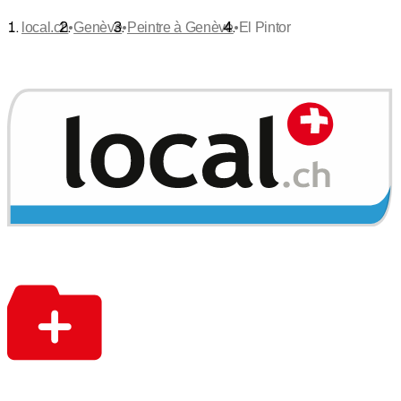
•
•
•
local.ch
Genève
Peintre à Genève
El Pintor