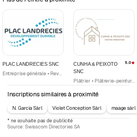
5.0
PLAC LANDRECIES SNC
CUNHA & PEIXOTO
É
SNC
Entreprise générale • Revêtement des plafonds et plafonds suspendus • Peintre • Entreprise de Peinture • Isolation • Entreprise de Carrelage • Revêtements de Sols • Papiers peints
Plâtrier • Plâtrerie-peinture • Peintre • Entreprise de Peinture • Rénovation • Revêtement des plafonds et plafonds suspendus • Revêtements de Sols • Entreprise de Carrelage • Isolation
Inscriptions similaires à proximité
N. Garcia Sàrl
Violet Conception Sàrl
maage sàrl
*
ne souhaite pas de publicité
Source:
Swisscom Directories SA