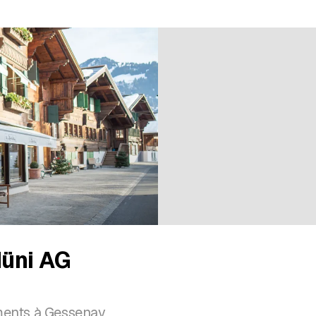
üni AG
ents à Gessenay