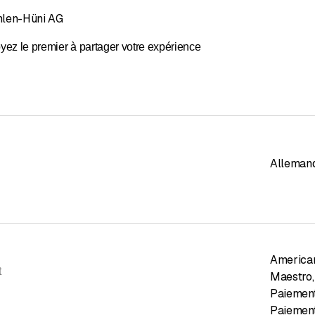
hlen-Hüni AG
yez le premier à partager votre expérience
Alleman
America
t
Maestro
,
Paiement
Paiement