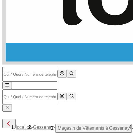
•
•
local.ch
Gessenay
Magasin de Vêtements à Gessenay