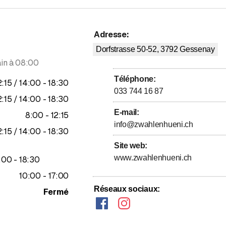
Adresse
:
Dorfstrasse 50-52, 3792
Gessenay
in à 08:00
Téléphone
:
usqu’à
jusqu’à
2
:
15
/ 14
:
00
-
18
:
30
033 744 16 87
usqu’à
jusqu’à
2
:
15
/ 14
:
00
-
18
:
30
E-mail
:
jusqu’à
8
:
00
-
12
:
15
info@zwahlenhueni.ch
usqu’à
jusqu’à
2
:
15
/ 14
:
00
-
18
:
30
Site web
:
www.zwahlenhueni.ch
jusqu’à
:
00
-
18
:
30
jusqu’à
10
:
00
-
17
:
00
Réseaux sociaux
:
Fermé