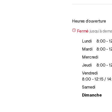
Heures d’ouverture
Fermé
jusqu’à
dema
j
Lundi
8
:
00
-
1
j
Mardi
8
:
00
-
1
Mercredi
j
Jeudi
8
:
00
-
1
Vendredi
jusqu’à
8
:
00
-
12
:
15
/ 14
Samedi
Dimanche