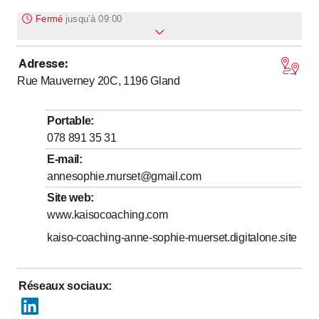
Fermé
jusqu’à
09:00
Adresse
:
jusqu’à
Lundi
9
:
00
-
18
:
00
Rue Mauverney 20C, 1196
Gland
jusqu’à
Mardi
9
:
00
-
18
:
00
jusqu’à
Mercredi
9
:
00
-
18
:
00
Portable
:
jusqu’à
Jeudi
9
:
00
-
18
:
00
078 891 35 31
jusqu’à
Vendredi
9
:
00
-
15
:
00
E-mail
:
annesophie.murset@gmail.com
Samedi
Fermé
Site web
:
Dimanche
Fermé
www.kaisocoaching.com
kaiso-coaching-anne-sophie-muerset.digitalone.site
Réseaux sociaux
: