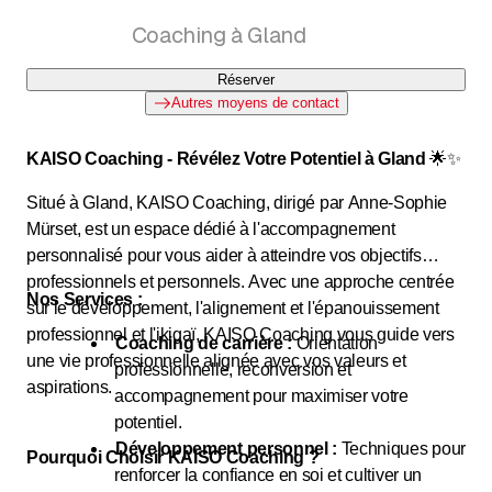
développement personnel
Coaching à Gland
Réserver
Autres moyens de contact
KAISO Coaching - Révélez Votre Potentiel à Gland
🌟✨
Situé à Gland, KAISO Coaching, dirigé par Anne-Sophie
Mürset, est un espace dédié à l'accompagnement
personnalisé pour vous aider à atteindre vos objectifs
professionnels et personnels. Avec une approche centrée
Nos Services :
sur le développement, l'alignement et l'épanouissement
professionnel et l'ikigaï, KAISO Coaching vous guide vers
Coaching de carrière :
Orientation
une vie professionnelle alignée avec vos valeurs et
professionnelle, reconversion et
aspirations.
accompagnement pour maximiser votre
potentiel.
Développement personnel :
Techniques pour
Pourquoi Choisir KAISO Coaching ?
renforcer la confiance en soi et cultiver un