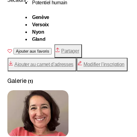
Secteurs :
Potentiel humain
Genève
Versoix
Nyon
Gland
Rolle
Partager
Ajouter aux favoris
Morges
Lausanne
Ajouter au carnet d'adresses
Modifier l'inscription
Vevey
Montreux
Galerie
(
1
)
Villeneuve