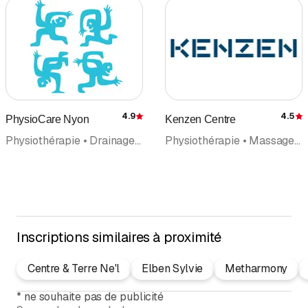
4.9
4.5
PhysioCare Nyon
Kenzen Centre
Évaluation
É
Physiothérapie • Drainage lymphatique • Réhabilitation • Massage • Massage de santé et de sport • Pilates • Massage thérapeutique • Thérapie manuelle • Soins à domicile • Coaching • Thérapie craniosacrale
Physiothérapie • Massage • Massage de santé et de sport • Réhabilitation • Thérapie manuelle • Coaching • Massage thérapeutique
Inscriptions similaires à proximité
Centre & Terre Ne'l
Elben Sylvie
Metharmony
*
ne souhaite pas de publicité