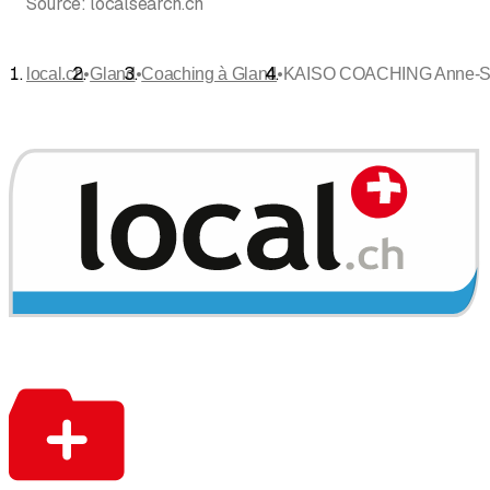
Source:
localsearch.ch
•
•
•
local.ch
Gland
Coaching à Gland
KAISO COACHING Anne-So