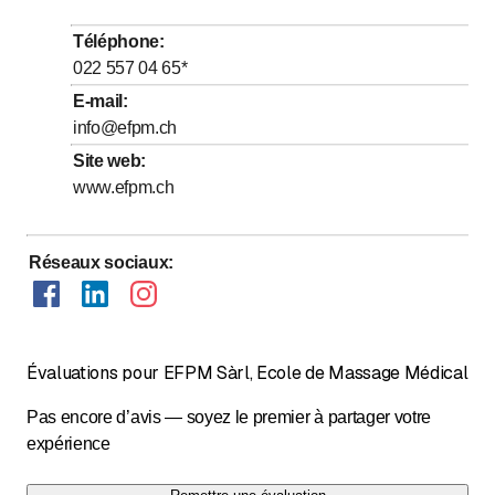
Mercredi
*
Ouvert toute la journée
Téléphone
:
jusqu’à
jusqu’à
Jeudi
8
:
30
-
11
:
30
/ 14
:
00
-
17
:
00
022 557 04 65
*
jusqu’à
jusqu’à
Vendredi
8
:
30
-
11
:
30
/ 14
:
00
-
17
:
00
E-mail
:
info@efpm.ch
Samedi
Fermé
Site web
:
Dimanche
Fermé
www.efpm.ch
Les jours marqués d'un * sont à convenir
Réseaux sociaux
:
Uniquement sur rendez-vous
Évaluations pour EFPM Sàrl, Ecole de Massage Médical
Pas encore d’avis — soyez le premier à partager votre
expérience