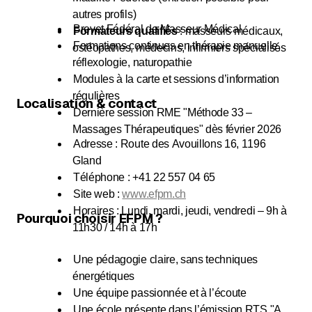
autres profils)
Brevet Fédéral de Masseur Médical
Formateurs qualifiés
: masseurs médicaux,
Formations continues en thérapie manuelle,
ostéopathes, médecins, infirmiers spécialisés
réflexologie, naturopathie
Modules à la carte et sessions d’information
régulières
Localisation & contact
Dernière session RME "Méthode 33 –
Massages Thérapeutiques" dès février 2026
Adresse : Route des Avouillons 16, 1196
Gland
Téléphone : +41 22 557 04 65
Site web :
www.efpm.ch
Horaires : Lundi, mardi, jeudi, vendredi – 9h à
Pourquoi choisir EFPM ?
11h30 / 14h à 17h
Une pédagogie claire, sans techniques
énergétiques
Une équipe passionnée et à l’écoute
Une école présente dans l’émission RTS "A