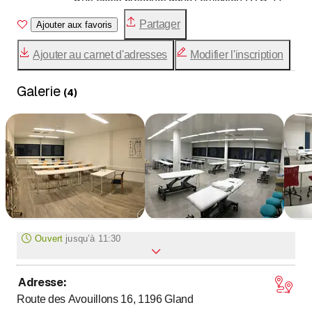
Bon Entendeur" pour valoriser le métier de
Partager
Ajouter aux favoris
masseur médical
Ajouter au carnet d'adresses
Modifier l'inscription
Galerie
(
4
)
Ouvert
jusqu’à
11:30
Adresse
:
jusqu’à
jusqu’à
Lundi
8
:
30
-
11
:
30
/ 14
:
00
-
17
:
00
Route des Avouillons 16, 1196
Gland
jusqu’à
jusqu’à
Mardi
8
:
30
-
11
:
30
/ 14
:
00
-
17
:
00