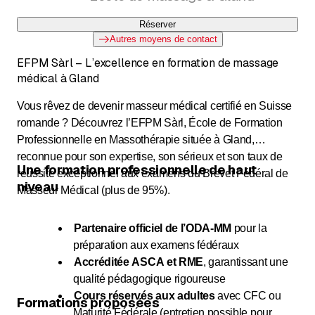
Réserver
Autres moyens de contact
EFPM Sàrl – L’excellence en formation de massage
médical à Gland
Vous rêvez de devenir masseur médical certifié en Suisse
romande ? Découvrez l’EFPM Sàrl, École de Formation
Professionnelle en Massothérapie située à Gland,
reconnue pour son expertise, son sérieux et son taux de
Une formation professionnelle de haut
réussite exceptionnel aux examens du Brevet Fédéral de
niveau
Masseur Médical (plus de 95%).
Partenaire officiel de l’ODA-MM
pour la
préparation aux examens fédéraux
Accréditée ASCA et RME
, garantissant une
qualité pédagogique rigoureuse
Cours réservés aux adultes
avec CFC ou
Formations proposées
Maturité Fédérale (entretien possible pour