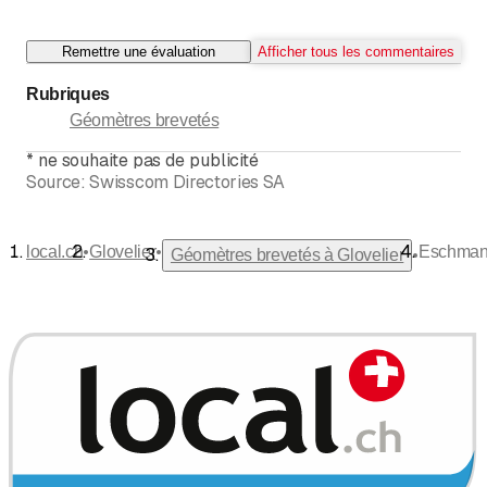
Remettre une évaluation
Afficher tous les commentaires
Rubriques
Géomètres brevetés
*
ne souhaite pas de publicité
Source:
Swisscom Directories SA
•
•
local.ch
Glovelier
Eschman
•
Géomètres brevetés à Glovelier