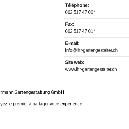
Téléphone
:
Évaluation de 4,7 sur 5 étoiles
062 517 47 00
*
Fax
:
062 517 47 01
*
E-mail
:
info@ihr-gartengestalter.ch
Site web
:
www.ihr-gartengestalter.ch
termann Gartengestaltung GmbH
yez le premier à partager votre expérience