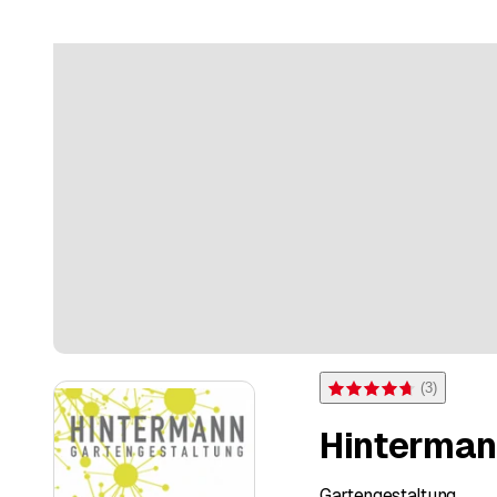
(
3
)
Note 4,7 sur 5 étoiles pou
Hinterman
Gartengestaltung