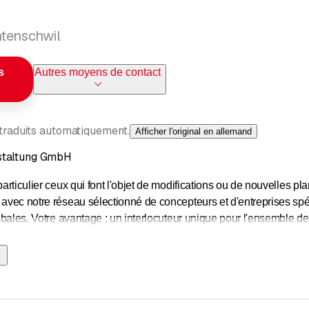
ntenschwil
s
Autres moyens de contact
 traduits automatiquement.
Afficher l'original en allemand
staltung GmbH
particulier ceux qui font l'objet de modifications ou de nouvelles 
 avec notre réseau sélectionné de concepteurs et d'entreprises sp
lobales. Votre avantage : un interlocuteur unique pour l'ensemble de 
installations complètes
tions/modifications
utènement ; éléments ou pierres naturelles