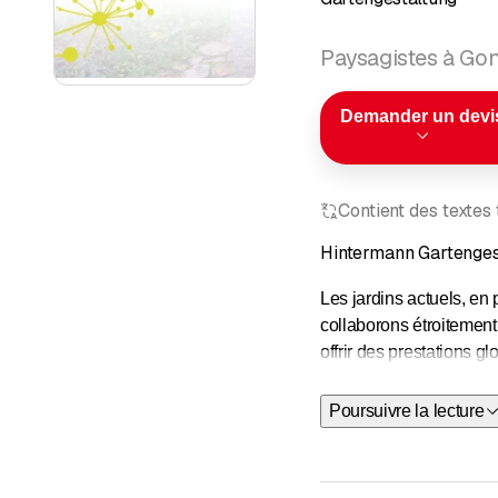
Paysagistes à Go
Demander un devi
Contient des textes
Hintermann Gartenge
Les jardins actuels, en 
collaborons étroitement
offrir des prestations g
Nouvelles 
Poursuivre la lecture
Transforma
Biotopes
Murs de so