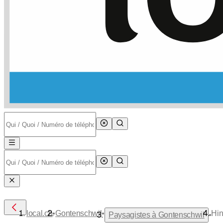
•
•
local.ch
Gontenschwil
Hin
•
Paysagistes à Gontenschwil