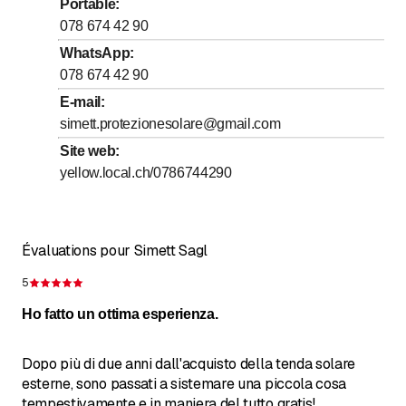
Portable
:
078 674 42 90
WhatsApp
:
078 674 42 90
E-mail
:
simett.protezionesolare@gmail.com
Site web
:
yellow.local.ch/0786744290
Évaluations pour Simett Sagl
5
Évaluation de 5 sur 5 étoiles
Ho fatto un ottima esperienza.
Dopo più di due anni dall'acquisto della tenda solare
esterne, sono passati a sistemare una piccola cosa
tempestivamente e in maniera del tutto gratis!