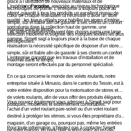
grâce à l'utilisation de nouveaux matériaux et de
Pergolas
L'expérience acquise, associée au niveau technologique
technologies de pointe. L'entreprise a toujours placé au
atteint, garantit à tous les produits un excellent niveau de
cœur de chaque réalisation la nécessité d'avoir un store
qualité : les tissus utilisés pour habiller les stores d'intérieur
simple, sûr et fiable afin de garantir à ses clients un confort
sont réunis dans la collection haut de gamme, une
maximal dans le temps.
Les stores extérieurs peuvent être choisis parmi une large
sélection moderne et soignée des marques textiles les plus
gamme. Simett sagl a toujours placé à la base de chaque
prestigieuses.
réalisation la nécessité spécifique de disposer d'un store
simple, sûr et fiable afin de garantir à ses clients un confort
L'entreprise garantit que les travaux d'installation et de
maximal dans le temps.
montage seront effectués par du personnel spécialisé.
En ce qui concerne le monde des volets roulants, notre
entreprise située à Minusio, dans le canton du Tessin, est à
votre entière disposition pour la motorisation de stores et
de volets roulants, afin de vous offrir des produits élégants,
Vous pouvez également vous adresser à Simett sagl pour
pratiques, modernes et extrêmement confortables.
l'achat d'un volet roulant pare-soleil ou d'un volet roulant
destiné à protéger les vitrines, si vous êtes propriétaire d'un
magasin, d'un garage ou, pourquoi pas, même les entrées
Pour toute information, n'hésitez pas à contacter Simett
de votre maison, en particulier si vous vivez au rez-de-