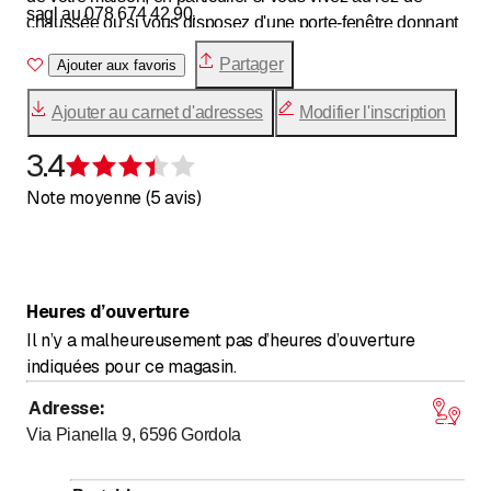
sagl au 078 674 42 90.
chaussée ou si vous disposez d'une porte-fenêtre donnant
accès à une terrasse/balcon.
Partager
Ajouter aux favoris
Ajouter au carnet d'adresses
Modifier l'inscription
3.4
Évaluation de 3,4 sur 5 étoiles
Note moyenne (5 avis)
Heures d’ouverture
Il n’y a malheureusement pas d’heures d’ouverture
indiquées pour ce magasin.
Adresse
:
Via Pianella 9, 6596
Gordola