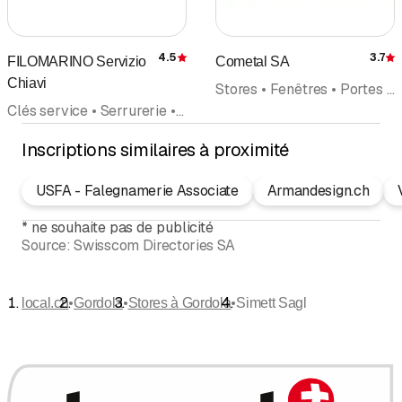
4.5
3.7
FILOMARINO Servizio
Cometal SA
Évaluation
É
Chiavi
Stores • Fenêtres • Portes et cadres • Volets • Protection contre le soleil
Clés service • Serrurerie • Service d'Urgence • Portes et cadres • Coffres-forts • Timbres • Challenges et prix d'honneur • Vidéosurveillance • Appareils et dispositifs d'Alarme • Stores
Inscriptions similaires à proximité
USFA - Falegnamerie Associate
Armandesign.ch
*
ne souhaite pas de publicité
Source:
Swisscom Directories SA
•
•
•
local.ch
Gordola
Stores à Gordola
Simett Sagl