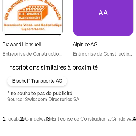
AA
Brawand Hansueli
Alpinice AG
Entreprise de Construction • Dallages • Revêtements de Sols • Plâtrier • Plâtrerie-peinture
Entreprise de Construction • Construction et génie civil
Inscriptions similaires à proximité
Bischoff Transporte AG
*
ne souhaite pas de publicité
Source:
Swisscom Directories SA
•
•
local.ch
Grindelwald
Entreprise de Construction à Grindelwal