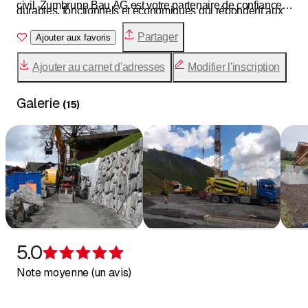
civil, Zumbrunn Bau AG est votre partenaire de confiance
durables, fonctionnels et économiques qui répondent aux
dans l’Oberland bernois. Contactez-nous – nous nous
exigences élevées de nos clients.
Partager
réjouissons de votre projet.
Ajouter aux favoris
Ajouter au carnet d'adresses
Modifier l'inscription
Galerie
(
15
)
5.0
Évaluation de 5 sur 5 étoiles
Note moyenne (un avis)