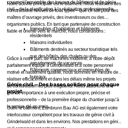
couvrent l’ensemble des travaux de bâtiment et de génie
Notre activité principale est le bâtiment. Nous réalisons des
civil – de la planification à la réalisation professionnelle.
constructions neuves de tous types – que ce soit pour des
maîtres d’ouvrage privés, des investisseurs ou des
organismes publics. En tant que partenaire de construction
Immeubles d’habitation et bâtiments
fiable et orienté vers le marché, nous construisons :
résidentiels
Maisons individuelles
Bâtiments destinés au secteur touristique tels
que des hôtels, des chalets ou des
Grâce à notre parc de machines moderne, à notre dépôt
appartements de vacances
parfaitement équipé à Grindelwald et à notre personnel
Bâtiments commerciaux et immeubles de
motivé et hautement qualifié, nous sommes en mesure de
bureaux
réaliser efficacement et dans les délais même les projets
Génie civil – Des bases solides pour chaque
de construction les plus exigeants. Nous attachons une
projet
grande importance à une exécution propre, précise et
professionnelle – de la première étape du chantier jusqu’à
la remise clé en main.
Outre le bâtiment, Zumbrunn Bau AG est également votre
interlocuteur compétent pour les travaux de génie civil à
Grindelwald et dans les environs. Nos prestations en génie