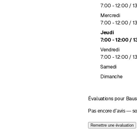
Nous sommes spécialisés
jusqu’à
7
:
00
-
12
:
00
/ 1
banquettes d'angle, les
Mercredi
Bien entendu, tous nos p
jusqu’à
7
:
00
-
12
:
00
/ 1
Jeudi
&nbsp;
jusqu’à
7
:
00
-
12
:
00
/ 1
Vendredi
jusqu’à
7
:
00
-
12
:
00
/ 1
Samedi
Dimanche
Évaluations pour Bau
Pas encore d’avis — so
Remettre une évaluation