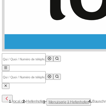
•
•
local.ch
Hefenhofen
Bauschr
•
Menuiserie à Hefenhofen