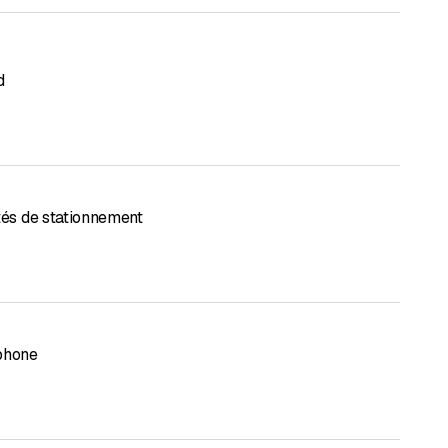
d
ités de stationnement
phone