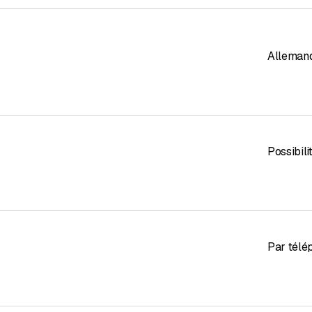
Alleman
Possibil
Par télé