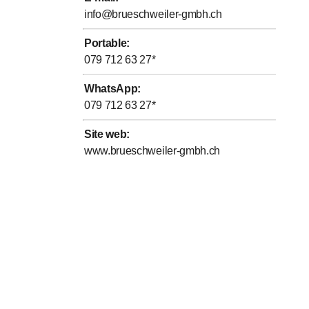
e, les portes en bois massif, les meubles, les tables, les
info@brueschweiler-gmbh.ch
bois massif et les corniches à rideaux.
Portable
:
et faciles à nettoyer.
079 712 63 27
*
WhatsApp
:
079 712 63 27
*
Site web
:
www.brueschweiler-gmbh.ch