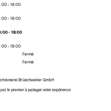
 dans les cuisines en bois massif, les portes intérieures sur mesur
jusqu’à
3
:
00
-
18
:
00
 meubles de salle de bains, les armoires murales, les corniches en 
roduits bénéficient d'un traitement de surface biologique. Durables 
jusqu’à
3
:
00
-
18
:
00
jusqu’à
3
:
00
-
18
:
00
jusqu’à
3
:
00
-
18
:
00
Fermé
Fermé
schreinerei Brüschweiler GmbH
yez le premier à partager votre expérience