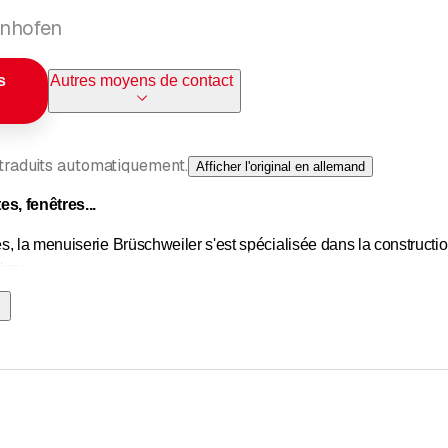
enhofen
s
Autres moyens de contact
 traduits automatiquement.
Afficher l'original en allemand
s, fenêtres...
, la menuiserie Brüschweiler s'est spécialisée dans la constructio
isse.
alité de vie dépend notamment d'un habitat construit selon les prin
t. La menuiserie Brüschweiler s'est donné pour mission de n'utili
 conviction en faveur de la construction en bois biologique.
rieures/intérieures, fenêtres, portes d'entrée, murs, plafonds