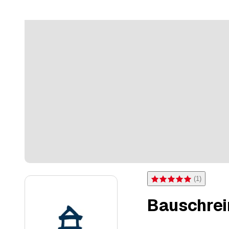
(
1
)
Note 5 sur 5 étoiles pour 
Bauschrei