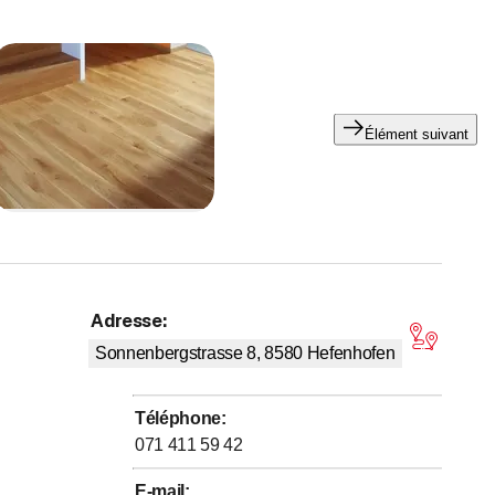
Élément suivant
traités avec des huiles et des cires naturelles.
le.
Adresse
:
çus pour les personnes allergiques.
5 sur 5 étoiles
Sonnenbergstrasse 8, 8580
Hefenhofen
Téléphone
:
071 411 59 42
E-mail
: