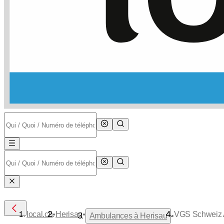
•
•
local.ch
Herisau
VGS Schweiz
•
Ambulances à Herisau