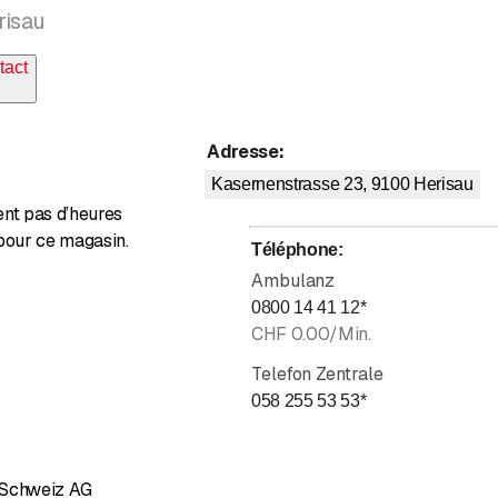
risau
tact
Adresse
:
Kasernenstrasse 23, 9100
Herisau
ent pas d’heures
pour ce magasin.
Téléphone
:
Ambulanz
0800 14 41 12
*
CHF 0.00/Min.
Telefon Zentrale
058 255 53 53
*
 Schweiz AG