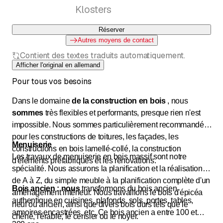
Klosters
Réserver
Autres moyens de contact
Contient des textes traduits automatiquement.
Afficher l'original en allemand
Pour tous vos besoins
Dans le domaine
de la construction en bois
, nous
sommes
très flexibles et performants, presque rien n'est
impossible. Nous sommes particulièrement recommandés
pour les constructions de toitures, les façades, les
Menuiserie
constructions en bois lamellé-collé, la construction
Les travaux de menuiserie en bois massif sont notre
d'éléments préfabriqués et les rénovations.
spécialité. Nous assurons la planification et la réalisation
de A à Z, du simple meuble à la planification complète d'un
Bois ancien : nous
transformons du bois ancien
aménagement intérieur. Nous travaillons le bois d'épicéa
authentique en cuisines, plafonds, sols, portes, tables,
neuf ou ancien, ainsi que divers bois durs tels que le
armoires encastrées, etc. Ce bois ancien a entre 100 et
chêne, l'érable, le cerisier ou le noyer.