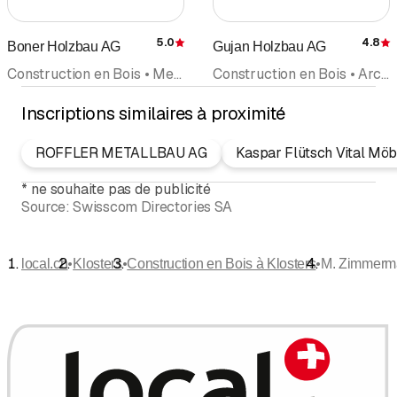
5.0
4.8
Boner Holzbau AG
Gujan Holzbau AG
Évaluation
É
Construction en Bois • Menuiserie • Fenêtres • Aménagements d'intérieurs • Rénovation • Charpentes en bois • Façades
Construction en Bois • Architecte • Bureau d'Architecture • Menuiserie
Inscriptions similaires à proximité
ROFFLER METALLBAU AG
Kaspar Flütsch Vital Mö
*
ne souhaite pas de publicité
Source:
Swisscom Directories SA
•
•
•
local.ch
Klosters
Construction en Bois à Klosters
M. Zimmerm