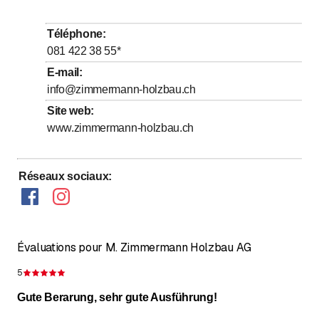
jusqu’à
jusqu’à
Mardi
7
:
30
-
12
:
00
/ 13
:
30
-
17
:
00
jusqu’à
jusqu’à
Mercredi
7
:
30
-
12
:
00
/ 13
:
30
-
17
:
00
Téléphone
:
jusqu’à
jusqu’à
Jeudi
7
:
30
-
12
:
00
/ 13
:
30
-
17
:
00
081 422 38 55
*
jusqu’à
jusqu’à
Vendredi
7
:
30
-
12
:
00
/ 13
:
30
-
16
:
00
E-mail
:
info@zimmermann-holzbau.ch
Samedi
Fermé
Site web
:
Dimanche
Fermé
www.zimmermann-holzbau.ch
Réseaux sociaux
:
Évaluations pour M. Zimmermann Holzbau AG
5
Évaluation de 5 sur 5 étoiles
Gute Berarung, sehr gute Ausführung!