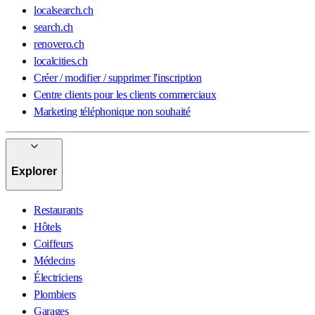
localsearch.ch
search.ch
renovero.ch
localcities.ch
Créer / modifier / supprimer l'inscription
Centre clients pour les clients commerciaux
Marketing téléphonique non souhaité
Explorer
Restaurants
Hôtels
Coiffeurs
Médecins
Électriciens
Plombiers
Garages