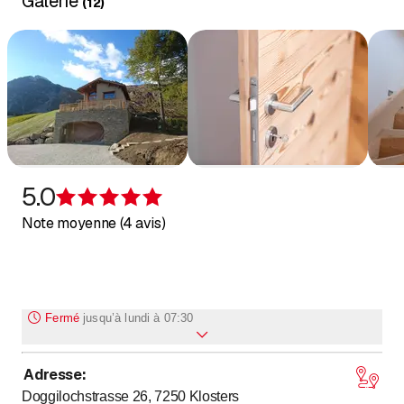
Galerie
(
12
)
5.0
Évaluation de 5 sur 5 étoiles
Note moyenne (4 avis)
Fermé
jusqu’à
lundi à 07:30
Adresse
:
jusqu’à
jusqu’à
Lundi
7
:
30
-
12
:
00
/ 13
:
30
-
17
:
00
Doggilochstrasse 26, 7250
Klosters