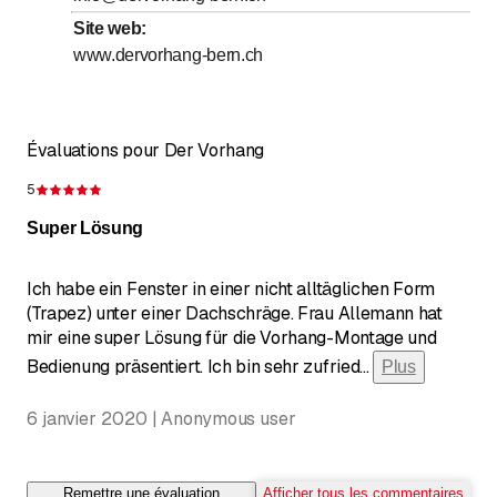
Site web
:
Dimanche
Fermé
www.dervorhang-bern.ch
Les jours marqués d'un * sont à convenir
Évaluations pour Der Vorhang
5
Évaluation de 5 sur 5 étoiles
Super Lösung
Ich habe ein Fenster in einer nicht alltäglichen Form
(Trapez) unter einer Dachschräge. Frau Allemann hat
mir eine super Lösung für die Vorhang-Montage und
Bedienung präsentiert. Ich bin sehr zufried
...
Plus
6 janvier 2020 | Anonymous user
Remettre une évaluation
Afficher tous les commentaires