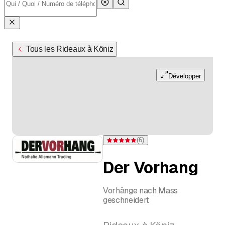
Tous les Rideaux à Köniz
Développer
(
6
)
Note 5 sur 5 étoiles pour 6 évaluations
Der Vorhang
Vorhänge nach Mass
geschneidert