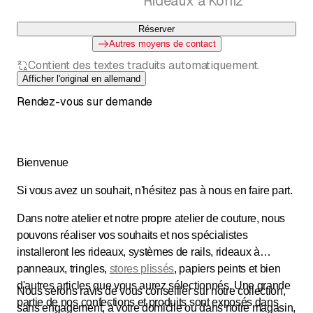
Rideaux à Köniz
Réserver
Autres moyens de contact
Contient des textes traduits automatiquement.
Afficher l'original en allemand
Rendez-vous sur demande
Bienvenue
Si vous avez un souhait, n'hésitez pas à nous en faire part.
Dans notre atelier et notre propre atelier de couture, nous
pouvons réaliser vos souhaits et nos spécialistes
installeront les rideaux, systèmes de rails, rideaux à
panneaux, tringles,
stores plissés
, papiers peints et bien
d'autres articles que vous aurez sélectionnés. Une grande
Nous serons ravis de vous conseiller sur notre collection,
partie de nos confections et produits sont exposés dans
sans engagement, à votre domicile ou dans notre magasin,