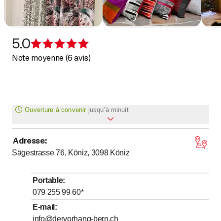
5.0
Évaluation de 5 sur 5 étoiles
Note moyenne (6 avis)
Ouverture à convenir
jusqu’à
minuit
Adresse
:
Lundi
*
Ouvert toute la journée
Sägestrasse 76, Köniz, 3098
Köniz
Mardi
*
Ouvert toute la journée
Mercredi
*
Ouvert toute la journée
Portable
:
Jeudi
*
Ouvert toute la journée
079 255 99 60
*
Vendredi
*
Ouvert toute la journée
E-mail
:
info@dervorhang-bern.ch
Samedi
Fermé