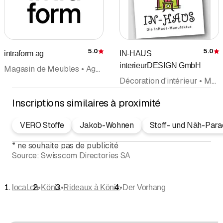
5.0
5.0
intraform ag
IN-HAUS
Évaluation
É
interieurDESIGN GmbH
Magasin de Meubles • Agencement d'intérieur • Architecture d'intérieur • Équipements de Bureau • Rideaux • Literie • Lits
Décoration d'intérieur • Meubles rembourrés • Rideaux • Agencement d'intérieur
Inscriptions similaires à proximité
VERO Stoffe
Jakob-Wohnen
Stoff- und Näh-Para
*
ne souhaite pas de publicité
Source:
Swisscom Directories SA
•
•
•
local.ch
Köniz
Rideaux à Köniz
Der Vorhang