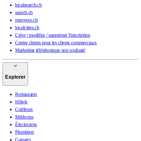
localsearch.ch
search.ch
renovero.ch
localcities.ch
Créer / modifier / supprimer l'inscription
Centre clients pour les clients commerciaux
Marketing téléphonique non souhaité
Explorer
Restaurants
Hôtels
Coiffeurs
Médecins
Électriciens
Plombiers
Garages