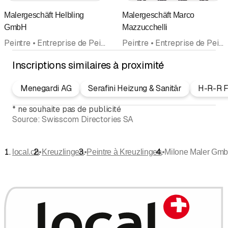
Malergeschäft Helbling
Malergeschäft Marco
GmbH
Mazzucchelli
Peintre • Entreprise de Peinture • Rénovation • Plâtrier • Plâtrerie-peinture • Tapisserie • Façades
Peintre • Entreprise de Peinture • Façades
Inscriptions similaires à proximité
Menegardi AG
Serafini Heizung & Sanitär
H-R-R F
*
ne souhaite pas de publicité
Source:
Swisscom Directories SA
•
•
•
local.ch
Kreuzlingen
Peintre à Kreuzlingen
Milone Maler Gm