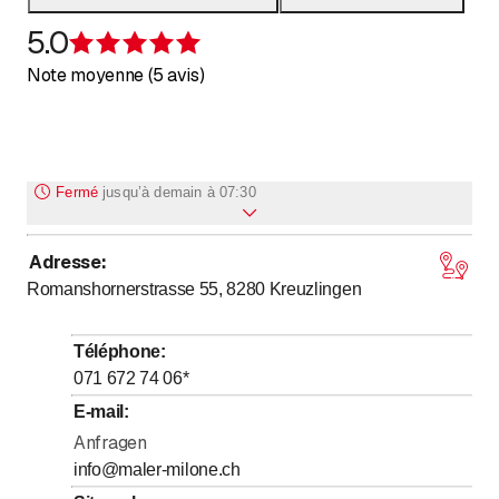
5.0
Évaluation de 5 sur 5 étoiles
Note moyenne (5 avis)
Fermé
jusqu’à
demain à 07:30
Adresse
:
jusqu’à
Lundi
7
:
30
-
11
:
30
Romanshornerstrasse 55, 8280
Kreuzlingen
Mardi
Fermé
jusqu’à
Mercredi
7
:
30
-
11
:
30
Téléphone
:
Jeudi
Fermé
071 672 74 06
*
jusqu’à
Vendredi
7
:
30
-
11
:
30
E-mail
:
Samedi
Anfragen
Fermé
info@maler-milone.ch
Dimanche
Fermé