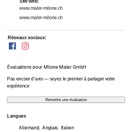
Site web
:
www.maler-milone.ch
Öffnungszeiten Büro & Showroom
www.maler-milone.ch
Réseaux sociaux
:
Évaluations pour Milone Maler GmbH
Pas encore d’avis — soyez le premier à partager votre
expérience
Remettre une évaluation
Langues
Allemand
,
Anglais
,
Italien