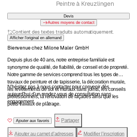
Peintre à Kreuzlingen
Devis
Autres moyens de contact
Contient des textes traduits automatiquement.
Afficher l'original en allemand
Bienvenue chez Milone Maler GmbH
Depuis plus de 40 ans, notre entreprise familiale est
synonyme de qualité, de fiabilité, de conseil et de propreté.
Notre gamme de services comprend tous les types de
travaux de peinture et de tapisserie, la décoration murale,
N'hésitez pas à nous contacter pour convenir dès
les revêtements de sol et muraux sans joints, les conseils
aujourd'hui d'un rendez-vous de consultation sans
professionnels, la rénovation de façades ainsi que les
engagement.
petits travaux de plâtrage.
Partager
Ajouter aux favoris
Ajouter au carnet d'adresses
Modifier l'inscription